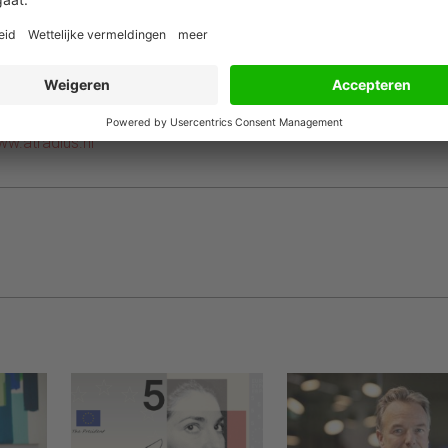
ng voordoen in de achterstallige betalingen in de regio. Bedrijve
e verslechtering van de betalingsmoraal.“
rricht in het tweede kwartaal van 2021, ruim een jaar nadat de
rake was van een wereldwijde pandemie. Het onderzoek heeft
re, Taiwan en de Verenigde Arabische Emiraten. De
w.atradius.nl