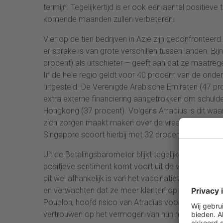
termijn. Tegelijkertijd is er ook een aantal positiev
komende maanden zullen verbeteren.
Vier op de tien bedrijven in Azië zijn geconfronteer
er sprake is van grote verschillen tussen landen. Bi
procent) als uitschieter – geeft aan dat ze maatr
In de hele regio geldt voor 40 procent van de onde
uitgesteld. De Verenigde Arabische Emiraten (47 pro
extra externe financiering aangetrokken om schulde
Hongkong (37 procent). Volgens Atradius is dit waar
zich zorgen maakt maken over de vraag of ze in 
Singapore scoort hierbij met 32 procent bovengem
Uit de Betalingsbarometer blijkt tegelijkertijd dat 
positieve sentiment komt voort uit de verwachting d
dit wel afhankelijk is van het vaccinatietempo in afz
en verwachten dat ze meer klanten op den duur wee
Poublon, hoofd risico van Atradius voor de regio Az
vertrouwen op het vermogen van hun regering om d