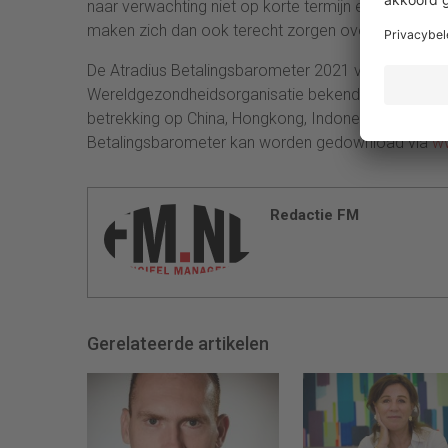
naar verwachting niet op korte termijn een verbeteri
maken zich dan ook terecht zorgen over een verder
De Atradius Betalingsbarometer 2021 voor Azië is ve
Wereldgezondheidsorganisatie bekendmaakt dat sp
betrekking op China, Hongkong, Indonesië, Singapo
Betalingsbarometer kan worden gedownload via
ww
Redactie FM
Gerelateerde artikelen