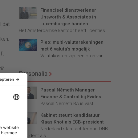
Financieel dienstverlener
Unsworth & Associates in
Luxemburgse handen
l dat
Het Amsterdamse kantoor heeft licenties...
rken.
Pleo: multi-valutarekeningen
met 6 valuta’s mogelijk
ft
Valutakosten zijn een bron van...
zië
Personalia
Pascal Németh Manager
Finance & Control bij Evides
ewel
Pascal Németh RA is vast...
sch
Kabinet steunt kandidatuur
Bart
Klaas Knot als ECB-president
Nederland staat achter oud-DNB-
ch
president als...