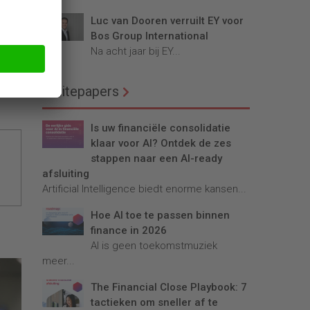
n
Luc van Dooren verruilt EY voor
Bos Group International
Na acht jaar bij EY...
Whitepapers
Is uw financiële consolidatie
klaar voor AI? Ontdek de zes
stappen naar een AI-ready
afsluiting
Artificial Intelligence biedt enorme kansen...
Hoe AI toe te passen binnen
finance in 2026
AI is geen toekomstmuziek
meer...
The Financial Close Playbook: 7
tactieken om sneller af te