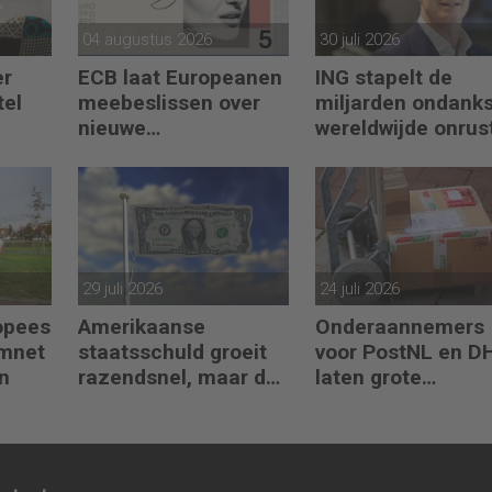
04 augustus 2026
30 juli 2026
er
ECB laat Europeanen
ING stapelt de
tel
meebeslissen over
miljarden ondank
nieuwe
wereldwijde onrus
O
eurobankbiljetten
29 juli 2026
24 juli 2026
ropees
Amerikaanse
Onderaannemers
omnet
staatsschuld groeit
voor PostNL en D
n
razendsnel, maar dat
laten grote
is niet erg
belastingschulde
achter