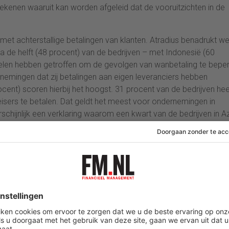
e tekenen waaruit kan worden afgeleid dat de vooruitzichten in de
d met achterstallige betalingen van klanten. Atradius benadrukt we
jna de helft (48 procent) van de bedrijven – met Indonesië (60
egelen hebben getroffen om de gevolgen van wanbetaling te bepe
rnemingen dat zij betalingen aan eigen leveranciers hebben
cent) scoren hierbij het hoogst. 31 procent van de bedrijven hee
isers te betalen. Dat geldt het meest voor ondernemingen in
schijnlijk een verklaring waarom een kwart van de bedrijven in A
de komende maanden over genoeg cashflow zullen beschikken.
iddeld hoog.
het ondernemersvertrouwen in Azië overwegend positief is. Dit
at een economische opleving op termijn in het verschiet ligt, ho
onderlijke landen. “Bedrijven in Azië zijn in het algemeen optimisti
r de mogelijkheid kunnen bieden om op krediet te kopen”, zegt 
ië-Pacific. “Dit komt doordat bedrijven in de meeste landen
e economische gevolgen van de crisis te beperken. Toch zal zi