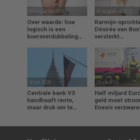
05 augustus 2026
04 augustus 2026
Over waarde: hoe
Karmijn-opricht
logisch is een
Désirée van Box
koersverdubbeling
versterkt
eigenlijk?
partnerteam CF
Capabel
30 juli 2026
29 juli 2026
Centrale bank VS
Half miljard Eu
handhaaft rente,
geld moet stro
maar druk om te
Enexis verzware
verhogen neemt toe