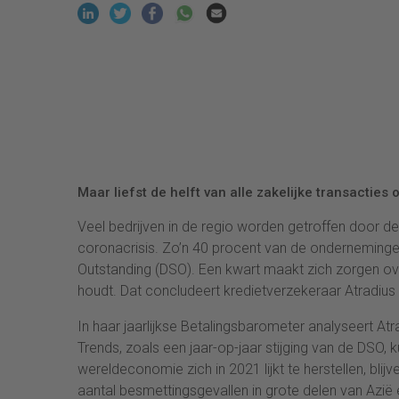
Maar liefst de helft van alle zakelijke transacties o
Veel bedrijven in de regio worden getroffen door d
coronacrisis. Zo’n 40 procent van de ondernemingen
Outstanding (DSO). Een kwart maakt zich zorgen over
houdt. Dat concludeert kredietverzekeraar Atradius 
In haar jaarlijkse Betalingsbarometer analyseert Atr
Trends, zoals een jaar-op-jaar stijging van de DSO, 
wereldeconomie zich in 2021 lijkt te herstellen, blijv
aantal besmettingsgevallen in grote delen van Azi