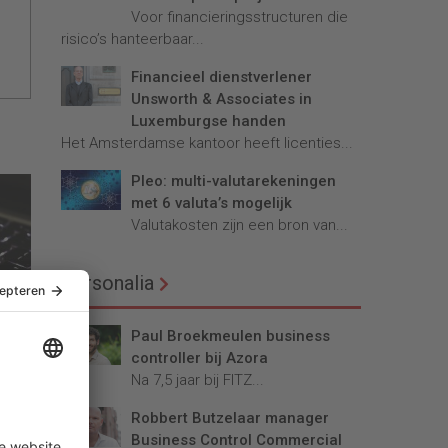
Voor financieringsstructuren die
risico’s hanteerbaar...
Financieel dienstverlener
Unsworth & Associates in
Luxemburgse handen
Het Amsterdamse kantoor heeft licenties...
Pleo: multi-valutarekeningen
met 6 valuta’s mogelijk
Valutakosten zijn een bron van...
Personalia
n
Paul Broekmeulen business
de
controller bij Azora
Na 7,5 jaar bij FITZ...
Robbert Butzelaar manager
Business Control Commercial