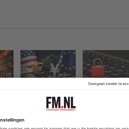
07 augustus 2026
04 augustus 2026
ken
VS overrompelde
AI-aanvallen jage
ECB met ingreep op
datalekkosten in 
valutamarkt
Benelux naar
recordhoogte