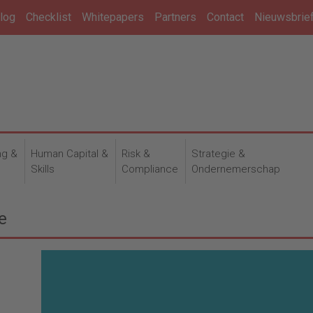
log
Checklist
Whitepapers
Partners
Contact
Nieuwsbrie
ng &
Human Capital &
Risk &
Strategie &
n
Skills
Compliance
Ondernemerschap
e