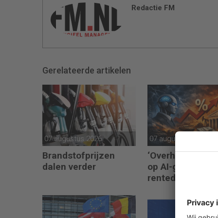
Redactie FM
Gerelateerde artikelen
07 augustus 2026
07 augustus 2026
Brandstofprijzen
‘Overheden gok
dalen verder
op AI-groei als
rentedemper’