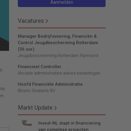
Aanmelden
Vacatures
Manager Bedrijfsvoering, Financiën &
Control Jeugdbescherming Rotterdam
(36 uur)
Jeugdbescherming Rotterdam Rijnmond
Financieel Controller
an
lArcade administraties-advies-belastingen
Hoofd Financiële Administratie
ote
Bloem Sealants BV
en.
Markt Update
Invest-NL stapt in financiering
van complexe projecten