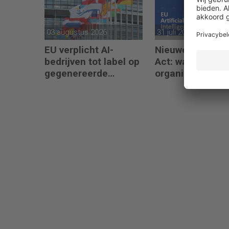
03 augustus 2026
31 juli 2026
EU verplicht AI-
Nieuwe fase EU 
bedrijven tot label op
Act: wat moeten
gegenereerde
organisaties va
content
augustus 2026
regelen?