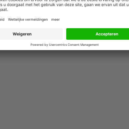
28 juli 2026
28 juli 2026
AI
Smaadzaak van 10
Rechter maakt
miljard? Dan moet
gehakt van fiscal
naf
eiser Trump zijn
valkuil bij verkoop
boeken laten zien
aandelen door
oprichters