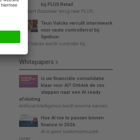
bij PLUS Retail
Robbert Butzelaar terug naar PLUS...
Teun Valckx verruilt interimwerk
voor vaste controllerrol bij
Synthon
e
Teun Valckx wordt controller bij...
Whitepapers
Is uw financiële consolidatie
klaar voor AI? Ontdek de zes
stappen naar een AI-ready
afsluiting
Artificial Intelligence biedt enorme kansen...
Hoe AI toe te passen binnen
finance in 2026
AI is geen toekomstmuziek
meer...