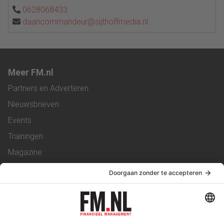
0628068433
daancommandeur@sijthoffmedia.nl
Meer FM.nl
Partners en Adverteren
Nieuwsbrieven
Events
Trainingen
Magazine
Vacatures
Service & Contact
Contact
Over ons