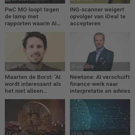
PwC MO loopt tegen
ING-scanner weigert
de lamp met
opvolger van iDeal te
rapporten waarin AI
accepteren
erop los liegt
22 juli 2026
20 juli 2026
Maarten de Borst: ‘AI
Newtone: AI verschuift
wordt interessant als
finance-werk naar
het niet alleen
interpretatie en advies
meedenkt, maar ook
bouwt’
17 juli 2026
17 juli 2026