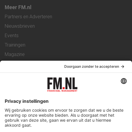
Meer FM.nl
Partners en Adverteren
Nieuwsbrieven
Events
Trainingen
Magazine
Vacatures
Service & Contact
Contact
Over ons
Werken bij ons
Privacy Statement
Algemene Voorwaarden
Privacyinstellingen