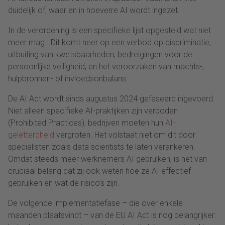
duidelijk of, waar en in hoeverre AI wordt ingezet.
In de verordening is een specifieke lijst opgesteld wat niet
meer mag. Dit komt neer op een verbod op discriminatie,
uitbuiting van kwetsbaarheden, bedreigingen voor de
persoonlijke veiligheid, en het veroorzaken van machts-,
hulpbronnen- of invloedsonbalans.
De AI Act wordt sinds augustus 2024 gefaseerd ingevoerd.
Niet alleen specifieke AI-praktijken zijn verboden
(Prohibited Practices), bedrijven moeten hun
AI-
geletterdheid
vergroten. Het volstaat niet om dit door
specialisten zoals data scientists te laten verankeren.
Omdat steeds meer werknemers AI gebruiken, is het van
cruciaal belang dat zij ook weten hoe ze AI effectief
gebruiken en wat de risico’s zijn.
De volgende implementatiefase – die over enkele
maanden plaatsvindt – van de EU AI Act is nog belangrijker: