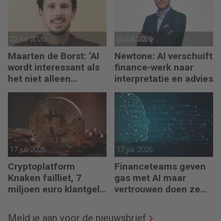
22 juli 2026
20 juli 2026
Maarten de Borst: ‘AI
Newtone: AI verschuift
wordt interessant als
finance-werk naar
het niet alleen
interpretatie en advies
meedenkt, maar ook
bouwt’
17 juli 2026
17 juli 2026
Cryptoplatform
Financeteams geven
Knaken failliet, 7
gas met AI maar
miljoen euro klantgeld
vertrouwen doen ze
ontbreekt
het niet
Meld je aan voor de nieuwsbrief