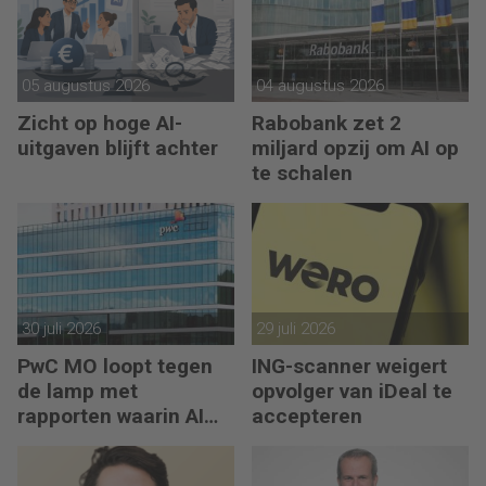
05 augustus 2026
04 augustus 2026
Zicht op hoge AI-
Rabobank zet 2
uitgaven blijft achter
miljard opzij om AI op
te schalen
30 juli 2026
29 juli 2026
PwC MO loopt tegen
ING-scanner weigert
de lamp met
opvolger van iDeal te
rapporten waarin AI
accepteren
erop los liegt