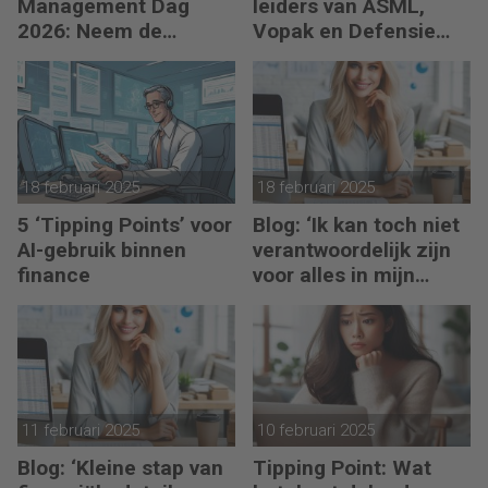
Management Dag
leiders van ASML,
2026: Neem de
Vopak en Defensie
toekomst in eigen
toepassen in
hand
turbulente tijden
18 februari 2025
18 februari 2025
5 ‘Tipping Points’ voor
Blog: ‘Ik kan toch niet
AI-gebruik binnen
verantwoordelijk zijn
finance
voor alles in mijn
waardeketen?’
11 februari 2025
10 februari 2025
Blog: ‘Kleine stap van
Tipping Point: Wat