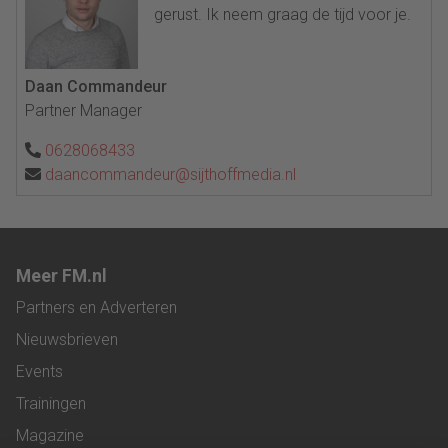
gerust. Ik neem graag de tijd voor je.
Daan Commandeur
Partner Manager
0628068433
daancommandeur@sijthoffmedia.nl
Meer FM.nl
Partners en Adverteren
Nieuwsbrieven
Events
Trainingen
Magazine