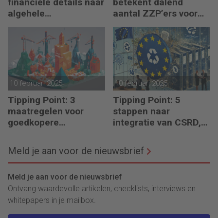
financiële details naar
betekent dalend
algehele
aantal ZZP’ers voor
duurzaamheid ‘
financiële planning?
10 februari 2025
10 februari 2025
Tipping Point: 3
Tipping Point: 5
maatregelen voor
stappen naar
goedkopere
integratie van CSRD,
financiering (om te
CSDDD en Taxonomie
verduurzamen)
Meld je aan voor de nieuwsbrief
Meld je aan voor de nieuwsbrief
Ontvang waardevolle artikelen, checklists, interviews en
whitepapers in je mailbox.