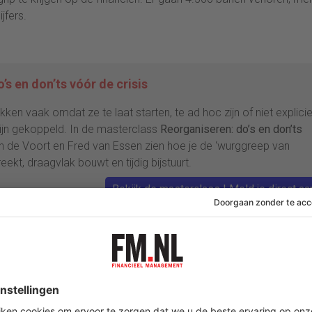
jfers.
’s en don’ts vóór de crisis
ken vaak omdat ze te laat starten, te ad hoc zijn of niet explicie
ijn gekoppeld. In de masterclass
Reorganiseren: do’s en don’ts
n de Voort en Fred van Essen zien hoe je de ‘wurggreep van
ekt, draagvlak bouwt en tijdig bijstuurt.
Bekijk de masterclass | Meld je direct aa