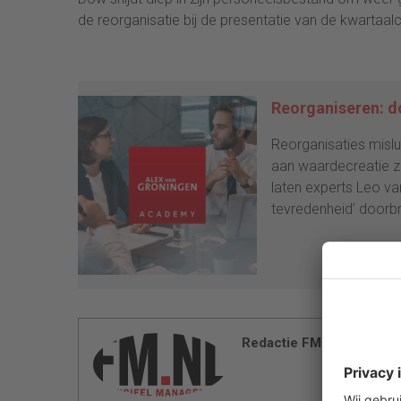
de reorganisatie bij de presentatie van de kwartaalci
Reorganiseren: do
Reorganisaties misluk
aan waardecreatie z
laten experts Leo va
tevredenheid’ doorbre
Redactie FM