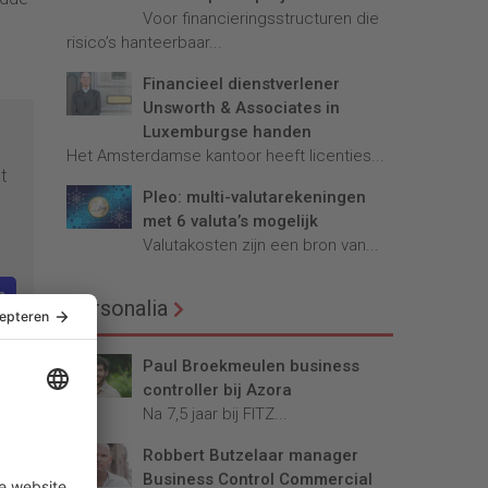
Voor financieringsstructuren die
risico’s hanteerbaar...
Financieel dienstverlener
Unsworth & Associates in
Luxemburgse handen
Het Amsterdamse kantoor heeft licenties...
t
Pleo: multi-valutarekeningen
met 6 valuta’s mogelijk
Valutakosten zijn een bron van...
n
Personalia
Paul Broekmeulen business
controller bij Azora
Na 7,5 jaar bij FITZ...
Robbert Butzelaar manager
Business Control Commercial