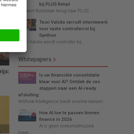
bij PLUS Retail
Robbert Butzelaar terug naar PLUS...
Teun Valckx verruilt interimwerk
voor vaste controllerrol bij
Synthon
Teun Valckx wordt controller bij...
Whitepapers
ijs:
Is uw financiële consolidatie
klaar voor AI? Ontdek de zes
stappen naar een AI-ready
afsluiting
Artificial Intelligence biedt enorme kansen...
Hoe AI toe te passen binnen
finance in 2026
AI is geen toekomstmuziek
meer...