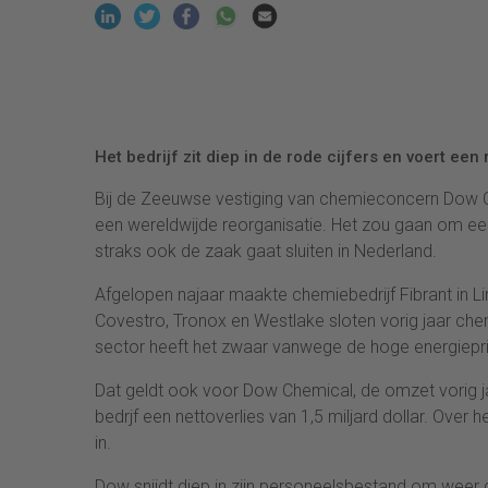
Het bedrijf zit diep in de rode cijfers en voert een
Bij de Zeeuwse vestiging van chemieconcern Dow C
een wereldwijde reorganisatie. Het zou gaan om een
straks ook de zaak gaat sluiten in Nederland.
Afgelopen najaar maakte chemiebedrijf Fibrant in 
Covestro, Tronox en Westlake sloten vorig jaar che
sector heeft het zwaar vanwege de hoge energiepri
Dat geldt ook voor Dow Chemical, de omzet vorig jaa
bedrjf een nettoverlies van 1,5 miljard dollar. Over 
in.
Dow snijdt diep in zijn personeelsbestand om weer g