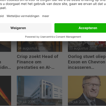
04 augustus 2026
03 augustus 2026
Crisp zoekt Head of
Oorlog stuwt oliepr
n
Finance om
Exxon en Chevron
eiding
prestaties en AI-
incasseren
gebruik te versnellen
miljardenwinsten
28 juli 2026
24 juli 2026