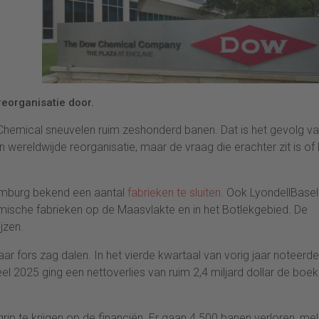
 reorganisatie door.
hemical sneuvelen ruim zeshonderd banen. Dat is het gevolg v
 wereldwijde reorganisatie, maar de vraag die erachter zit is o
Limburg bekend een aantal
fabrieken te sluiten
. Ook LyondellBasell
mische fabrieken op de Maasvlakte en in het Botlekgebied. De
jzen.
r fors zag dalen. In het vierde kwartaal van vorig jaar noteerde
heel 2025 ging een nettoverlies van ruim 2,4 miljard dollar de boe
rip te krijgen op de financiën. Er gaan 4.500 banen verloren, me