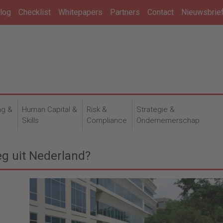
log
Checklist
Whitepapers
Partners
Contact
Nieuwsbrie
ng &
Human Capital &
Risk &
Strategie &
n
Skills
Compliance
Ondernemerschap
g uit Nederland?