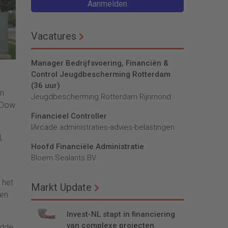
Aanmelden
Vacatures
Manager Bedrijfsvoering, Financiën &
Control Jeugdbescherming Rotterdam
(36 uur)
an
Jeugdbescherming Rotterdam Rijnmond
f Dow
Financieel Controller
lArcade administraties-advies-belastingen
,
Hoofd Financiële Administratie
Bloem Sealants BV
 het
Markt Update
ken
Invest-NL stapt in financiering
van complexe projecten
ldde