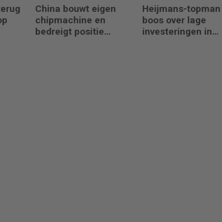
terug
China bouwt eigen
Heijmans-topman
op
chipmachine en
boos over lage
bedreigt positie
investeringen in
ASML
infrastructuur