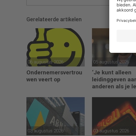
Gerelateerde artikelen
06 augustus 2026
05 augustus 2026
Ondernemersvertrou
‘Je kunt alleen
wen veert op
leidinggeven aa
anderen als je l
kunt geven aan
jezelf’
03 augustus 2026
03 augustus 2026