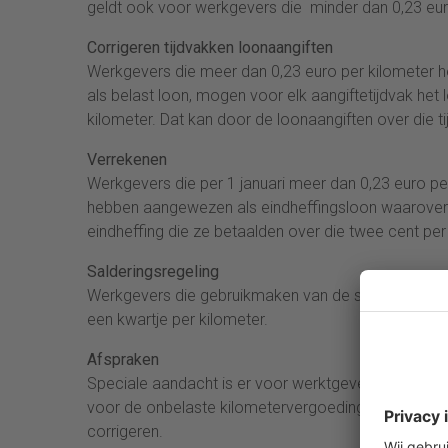
geldt ook voor werkgevers die minder dan 0,23 eu
Corrigeren tijdvakken loonaangiften
Werkgevers die meer dan 0,23 euro per kilometer
als belast loon, mogen voor elk aangiftetijdvak he
kilometer. Dat kan door de loonaangiften over die ti
Verrekenen
Werkgevers die per 1 januari meer dan 0,23 euro 
hebben aangewezen als eindheffingsloon waarover a
eindheffing die ze betaalden over die twee cent per
Salderingsregeling
Werkgevers die gebruikmaken van de salderingsregel
een kwartje per kilometer.
Afspraken
Speciale aandacht is er voor werktgevers die met m
voor de onbelaste kilometervergoeding of de verho
corrigeren.