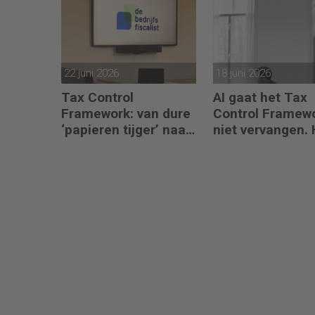
22 juni 2026
18 juni 2026
Tax Control
AI gaat het Tax
Framework: van dure
Control Framew
‘papieren tijger’ naar
niet vervangen. 
digitaal stuurmiddel
maakt de fiscali
kan doorvragen
alleen maar
belangrijker