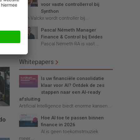
voor vaste controllerrol bij
Synthon
Teun Valckx wordt controller bij...
Pascal Németh Manager
Finance & Control bij Evides
Pascal Németh RA is vast...
Whitepapers
Is uw financiële consolidatie
klaar voor AI? Ontdek de zes
stappen naar een AI-ready
afsluiting
Artificial Intelligence biedt enorme kansen...
Hoe AI toe te passen binnen
do
finance in 2026
AI is geen toekomstmuziek
meer...