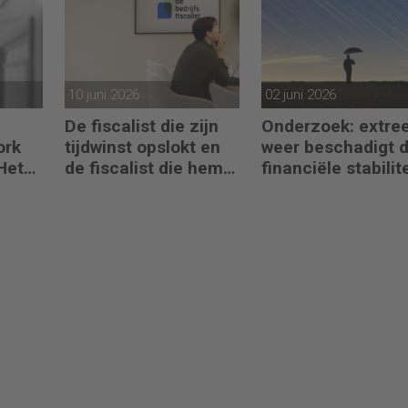
risico’s
jaarrekening
10 juni 2026
02 juni 2026
De fiscalist die zijn
Onderzoek: extre
ork
tijdwinst opslokt en
weer beschadigt 
Het
de fiscalist die hem
financiële stabilite
st die
doorgeeft