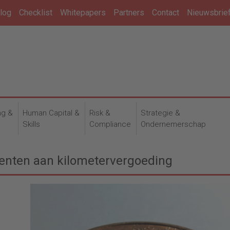
log
Checklist
Whitepapers
Partners
Contact
Nieuwsbrie
ng &
Human Capital &
Risk &
Strategie &
n
Skills
Compliance
Ondernemerschap
 centen aan kilometervergoeding