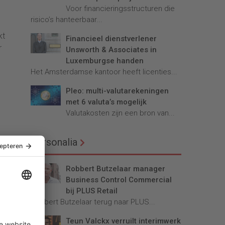
Voor financieringsstructuren die
risico’s hanteerbaar...
kt
Financieel dienstverlener
r
Unsworth & Associates in
Luxemburgse handen
Het Amsterdamse kantoor heeft licenties...
Pleo: multi-valutarekeningen
met 6 valuta’s mogelijk
Valutakosten zijn een bron van...
Personalia
t van
Robbert Butzelaar manager
Business Control Commercial
bij PLUS Retail
il
Robbert Butzelaar terug naar PLUS...
Teun Valckx verruilt interimwerk