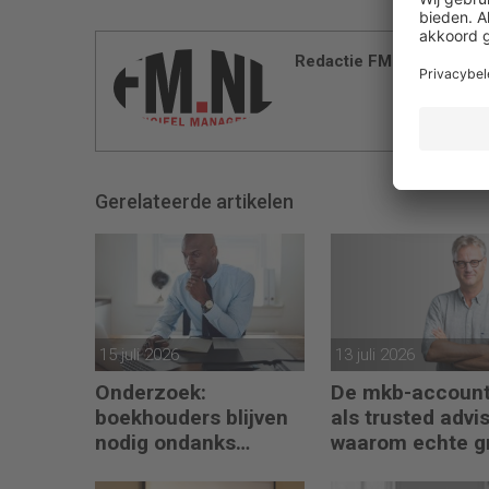
Redactie FM
Gerelateerde artikelen
15 juli 2026
13 juli 2026
Onderzoek:
De mkb-account
boekhouders blijven
als trusted advis
nodig ondanks
waarom echte g
boekhoudsoftware
begint met refle