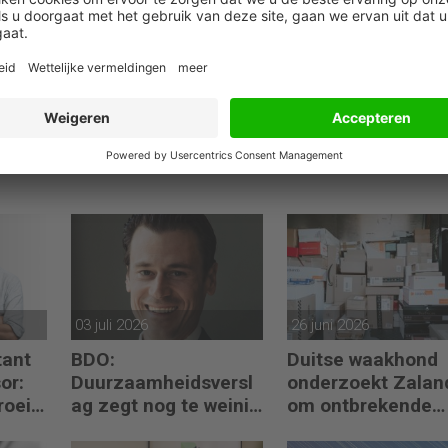
03 juli 2026
26 juni 2026
ant
BDO:
Duitse waakhond
or:
Duurzaamheidsversl
onderzoekt Zalan
roei
ag zegt nog te weinig
om ontbrekende
ctie
over waarde en
transactie in