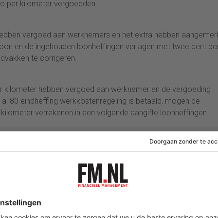
ro per kilometer vergoedden.
 hebben vergoed aan werknemers en het extra hebben aangemer
t loon en de ingehouden loonheffingen verlagen met twee cent pe
jdvakken te corrigeren.
per kilometer hebben vergoed aan werknemer en de vergoeding
l 80 eindheffing werkkostenregeling is betaald, mogen de
 kilometer verrekenen in een volgende aangifte loonheffingen.
ing gaan u met terugwerkende kracht vanaf 1 januari dit jaar ui
edewerkers afspraken hebben over het inleveren van belast in ru
ging daarvan, mogen hun eerdere aangiften loonheffingen