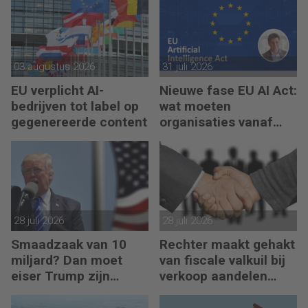
03 augustus 2026
31 juli 2026
EU verplicht AI-
Nieuwe fase EU AI Act:
bedrijven tot label op
wat moeten
gegenereerde content
organisaties vanaf
augustus 2026
regelen?
28 juli 2026
28 juli 2026
Smaadzaak van 10
Rechter maakt gehakt
miljard? Dan moet
van fiscale valkuil bij
eiser Trump zijn
verkoop aandelen
boeken laten zien
door oprichters