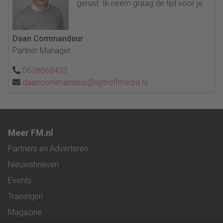
gerust. Ik neem graag de tijd voor je.
Daan Commandeur
Partner Manager
0628068433
daancommandeur@sijthoffmedia.nl
Meer FM.nl
Partners en Adverteren
Nieuwsbrieven
Events
Trainingen
Magazine