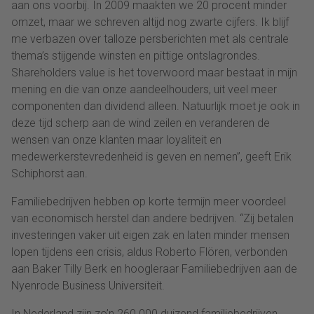
aan ons voorbij. In 2009 maakten we 20 procent minder
omzet, maar we schreven altijd nog zwarte cijfers. Ik blijf
me verbazen over talloze persberichten met als centrale
thema’s stijgende winsten en pittige ontslagrondes.
Shareholders value is het toverwoord maar bestaat in mijn
mening en die van onze aandeelhouders, uit veel meer
componenten dan dividend alleen. Natuurlijk moet je ook in
deze tijd scherp aan de wind zeilen en veranderen de
wensen van onze klanten maar loyaliteit en
medewerkerstevredenheid is geven en nemen”, geeft Erik
Schiphorst aan.
Familiebedrijven hebben op korte termijn meer voordeel
van economisch herstel dan andere bedrijven. “Zij betalen
investeringen vaker uit eigen zak en laten minder mensen
lopen tijdens een crisis, aldus Roberto Flören, verbonden
aan Baker Tilly Berk en hoogleraar Familiebedrijven aan de
Nyenrode Business Universiteit.
In Nederland zijn zo’n 260.000 duizend familiebedrijven