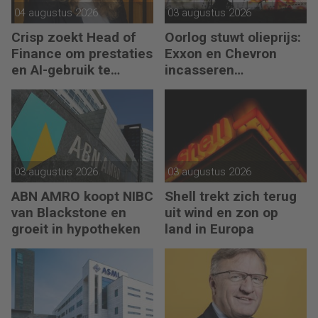
04 augustus 2026
03 augustus 2026
Crisp zoekt Head of
Oorlog stuwt olieprijs:
Finance om prestaties
Exxon en Chevron
en AI-gebruik te
incasseren
versnellen
miljardenwinsten
03 augustus 2026
03 augustus 2026
ABN AMRO koopt NIBC
Shell trekt zich terug
van Blackstone en
uit wind en zon op
groeit in hypotheken
land in Europa