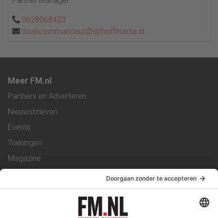
Partner Manager
0628068433
daancommandeur@sijthoffmedia.nl
Meer FM.nl
Partners en Adverteren
Nieuwsbrieven
Events
Trainingen
Magazine
Vacatures
Service & Contact
Contact