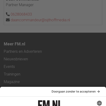
Partner Manager
0628068433
daancommandeur@sijthoffmedia.nl
Meer FM.nl
Partners en Adverteren
Nieuwsbrieven
Events
Trainingen
Magazine
Vacatures
Service & Contact
Contact