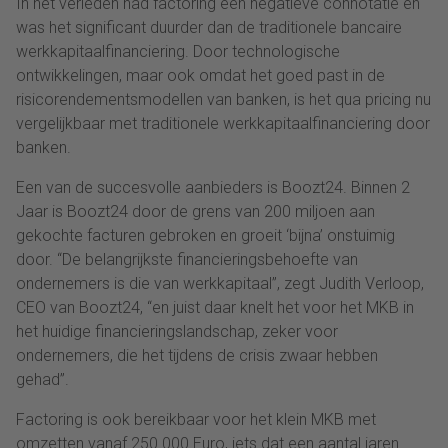
In het verleden had factoring een negatieve connotatie en
was het significant duurder dan de traditionele bancaire
werkkapitaalfinanciering. Door technologische
ontwikkelingen, maar ook omdat het goed past in de
risicorendementsmodellen van banken, is het qua pricing nu
vergelijkbaar met traditionele werkkapitaalfinanciering door
banken.
Een van de succesvolle aanbieders is Boozt24. Binnen 2
Jaar is Boozt24 door de grens van 200 miljoen aan
gekochte facturen gebroken en groeit ‘bijna’ onstuimig
door. “De belangrijkste financieringsbehoefte van
ondernemers is die van werkkapitaal”, zegt Judith Verloop,
CEO van Boozt24, “en juist daar knelt het voor het MKB in
het huidige financieringslandschap, zeker voor
ondernemers, die het tijdens de crisis zwaar hebben
gehad”.
Factoring is ook bereikbaar voor het klein MKB met
omzetten vanaf 250.000 Euro, iets dat een aantal jaren