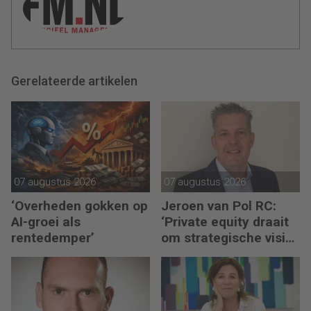
Gerelateerde artikelen
07 augustus 2026
07 augustus 2026
‘Overheden gokken op
Jeroen van Pol RC:
AI-groei als
‘Private equity draait
rentedemper’
om strategische visie
én operational
excellence’