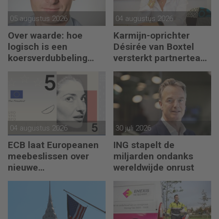
05 augustus 2026
04 augustus 2026
Over waarde: hoe
Karmijn-oprichter
logisch is een
Désirée van Boxtel
koersverdubbeling
versterkt partnerteam
eigenlijk?
CFO Capabel
04 augustus 2026
30 juli 2026
ECB laat Europeanen
ING stapelt de
meebeslissen over
miljarden ondanks
nieuwe
wereldwijde onrust
eurobankbiljetten