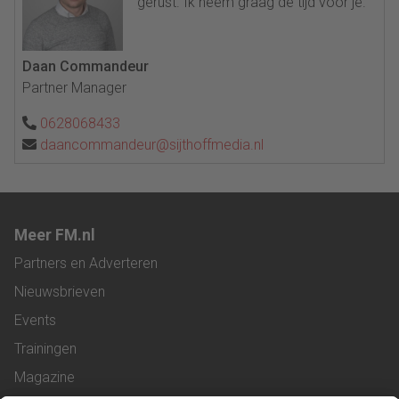
gerust. Ik neem graag de tijd voor je.
Daan Commandeur
Partner Manager
0628068433
daancommandeur@sijthoffmedia.nl
Meer FM.nl
Partners en Adverteren
Nieuwsbrieven
Events
Trainingen
Magazine