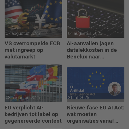
07 augustus 2026
04 augustus 2026
VS overrompelde ECB
AI-aanvallen jagen
met ingreep op
datalekkosten in de
valutamarkt
Benelux naar
recordhoogte
03 augustus 2026
31 juli 2026
EU verplicht AI-
Nieuwe fase EU AI Act:
bedrijven tot label op
wat moeten
gegenereerde content
organisaties vanaf
augustus 2026