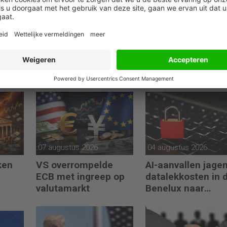
07 augustus 2026
04 augustus 2026
ken
VS overrompelde
AI-aanvallen jage
ECB met ingreep op
datalekkosten in 
valutamarkt
Benelux naar
recordhoogte