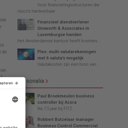
Voor financieringsstructuren die
risico’s hanteerbaar...
leek
Financieel dienstverlener
r
Unsworth & Associates in
Luxemburgse handen
Het Amsterdamse kantoor heeft licenties...
es
Pleo: multi-valutarekeningen
l de
met 6 valuta’s mogelijk
Valutakosten zijn een bron van...
van
t.
Personalia
Paul Broekmeulen business
controller bij Azora
Na 7,5 jaar bij FITZ...
Robbert Butzelaar manager
Business Control Commercial