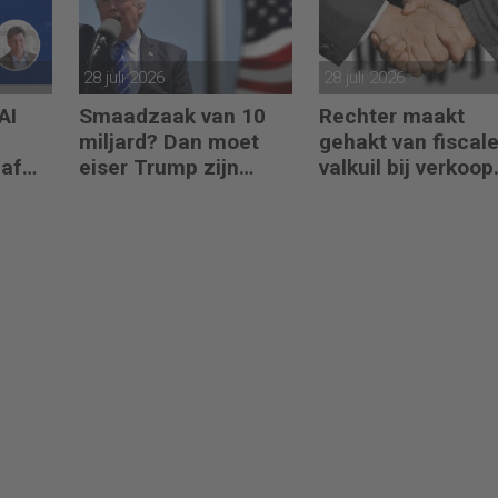
28 juli 2026
28 juli 2026
AI
Smaadzaak van 10
Rechter maakt
miljard? Dan moet
gehakt van fiscal
naf
eiser Trump zijn
valkuil bij verkoop
boeken laten zien
aandelen door
oprichters