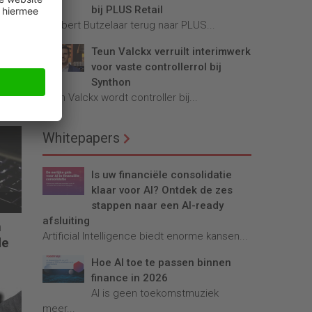
bij PLUS Retail
Robbert Butzelaar terug naar PLUS...
Teun Valckx verruilt interimwerk
voor vaste controllerrol bij
Synthon
Teun Valckx wordt controller bij...
Whitepapers
Is uw financiële consolidatie
klaar voor AI? Ontdek de zes
stappen naar een AI-ready
afsluiting
n
Artificial Intelligence biedt enorme kansen...
de
Hoe AI toe te passen binnen
finance in 2026
AI is geen toekomstmuziek
meer...