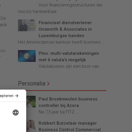
Voor financieringsstructuren die
e
risico’s hanteerbaar...
 De
Financieel dienstverlener
back
Unsworth & Associates in
Luxemburgse handen
Het Amsterdamse kantoor heeft licenties...
mde
Pleo: multi-valutarekeningen
r
met 6 valuta’s mogelijk
Valutakosten zijn een bron van...
Personalia
st
Paul Broekmeulen business
4
controller bij Azora
rdt
Na 7,5 jaar bij FITZ...
Robbert Butzelaar manager
plan
Business Control Commercial