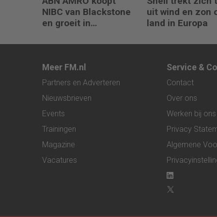
ABN AMRO koopt
Shell trekt zich 
NIBC van Blackstone
uit wind en zon 
en groeit in
land in Europa
hypotheken
Meer FM.nl
Service & C
Partners en Adverteren
Contact
Nieuwsbrieven
Over ons
Events
Werken bij ons
Trainingen
Privacy State
Magazine
Algemene Voo
Vacatures
Privacyinstelli