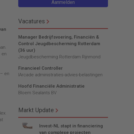
Aanmelden
Vacatures
van
Manager Bedrijfsvoering, Financiën &
Control Jeugdbescherming Rotterdam
aan.
(36 uur)
n en
Jeugdbescherming Rotterdam Rijnmond
Financieel Controller
 – en
lArcade administraties-advies-belastingen
Hoofd Financiële Administratie
Bloem Sealants BV
Markt Update
dex.
at
Invest-NL stapt in financiering
van complexe projecten