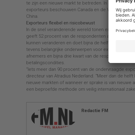
te zijn een nieuwe markt te betreden. In de Top-5 
exporteurs beschouwen Canada en de VS als aantrekkel
China.
Exporteurs flexibel en risicobewust
In de snel veranderende wereld tonen exporteurs zich 
geeft 52 procent van de respondenten aan bij wijzi
kunnen veranderen en doet bijna de helft aan geografi
tevens belangrijke onderwerpen voor exporteurs. Bijn
afnemers en bijna drie kwart van de respondenten ge
betalingscondities.
“Iets meer dan 90 procent van de ondervraagde exporte
directeur van Atradius Nederland. “Meer dan de helft k
nieuwe markten of wanneer er sprake is van nieuwe afn
een beproefde methode om veilig internationaal zake
Redactie FM