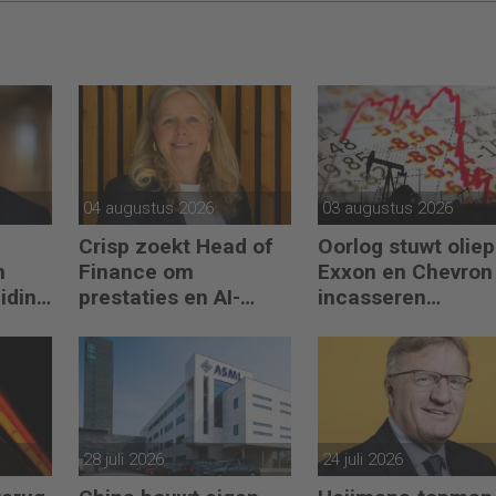
04 augustus 2026
03 augustus 2026
Crisp zoekt Head of
Oorlog stuwt oliepr
n
Finance om
Exxon en Chevron
eiding
prestaties en AI-
incasseren
gebruik te versnellen
miljardenwinsten
28 juli 2026
24 juli 2026