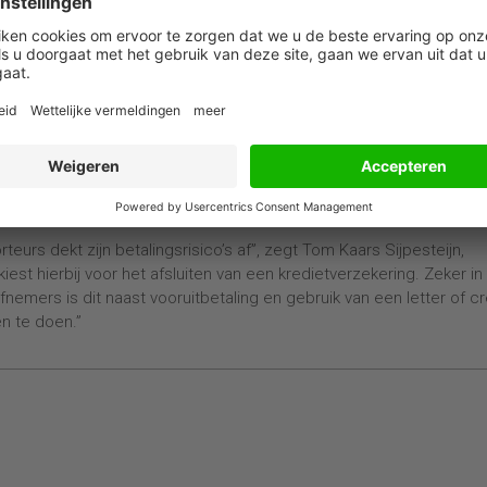
van nieuwe markten komt geen Europees land voor. De meeste
ijk afzetgebied, gevolgd door BRICT-landen Turkije, Brazilië en
bewust van de kansen en risico’s en spelen ze hier flexibel op in.
gingen op hun exportmarkten op ieder gewenst moment van focus t
sche risicospreiding. Betalingsrisico’s en kredietwaardigheid zijn
a 80 procent is op de hoogte van de kredietwaardigheid van zijn
eft aan hier rekening mee te houden bij het afspreken van de
urs dekt zijn betalingsrisico’s af”, zegt Tom Kaars Sijpesteijn,
iest hierbij voor het afsluiten van een kredietverzekering. Zeker in
emers is dit naast vooruitbetaling en gebruik van een letter of cr
n te doen.”