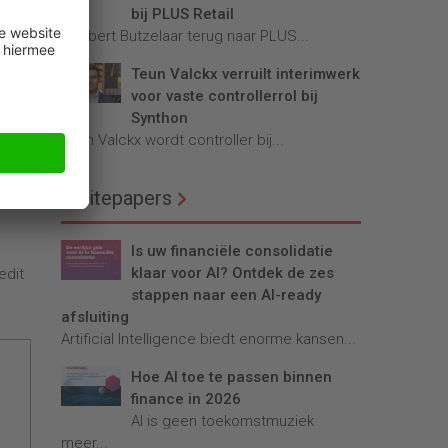
bij PLUS Retail
Robbert Butzelaar terug naar PLUS...
Teun Valckx verruilt interimwerk
voor vaste controllerrol bij
 Zo
Synthon
e
Teun Valckx wordt controller bij...
Whitepapers
Is uw financiële consolidatie
klaar voor AI? Ontdek de zes
edit
stappen naar een AI-ready
afsluiting
Artificial Intelligence biedt enorme kansen...
Hoe AI toe te passen binnen
finance in 2026
AI is geen toekomstmuziek
meer...