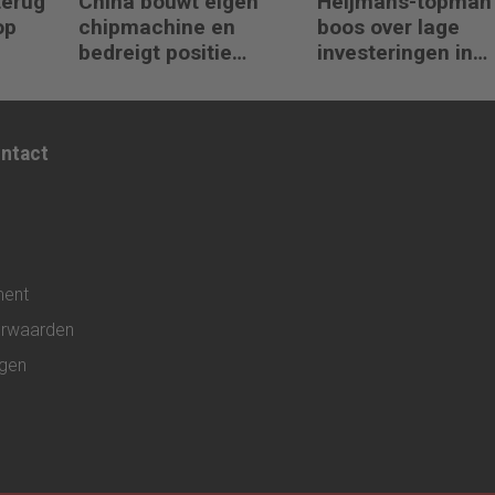
terug
China bouwt eigen
Heijmans-topman
op
chipmachine en
boos over lage
bedreigt positie
investeringen in
ASML
infrastructuur
ontact
ment
rwaarden
ngen