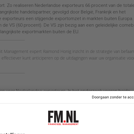
ort. Zo realiseren Nederlandse exporteurs 66 procent van de total
ngrijkste handelspartner, gevolgd door België, Frankrijk en het
e exporteurs een stijgende exportomzet in markten buiten Europa.
n de VS (60 procent). De VS zijn bezig aan een geleidelijke come
elangrijkste exportmarkten buiten de EU.
______________
dit Management expert Raimond Honig inzicht in de strategie van befaa
ffectiever kunt anticiperen op de uitdagingen waar uw organisatie voo
______________
gen voor Nederlandse exporteurs. In het onderzoek voeren beide
ich in 2014 hebben teruggetrokken. Rusland wordt ook voor het eer
nt van de exporteurs heeft zijn omzetexport op deze markt in 201
ocent een omzetdaling. Ook voor de exportomzet naar Oekraïne wo
in 2014 nieuwe exportmarkten betreden. In 2015 zegt een kwart van 