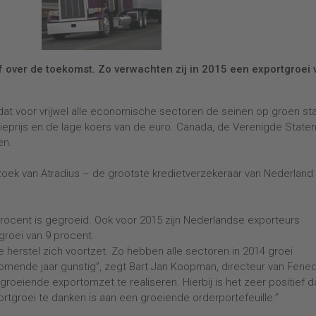
 over de toekomst. Zo verwachten zij in 2015 een exportgroei 
dat voor vrijwel alle economische sectoren de seinen op groen st
lieprijs en de lage koers van de euro. Canada, de Verenigde State
en.
nderzoek van Atradius – de grootste kredietverzekeraar van Nederland
procent is gegroeid. Ook voor 2015 zijn Nederlandse exporteurs
groei van 9 procent.
 herstel zich voortzet. Zo hebben alle sectoren in 2014 groei
komende jaar gunstig”, zegt Bart Jan Koopman, directeur van Fene
roeiende exportomzet te realiseren. Hierbij is het zeer positief d
ortgroei te danken is aan een groeiende orderportefeuille.”