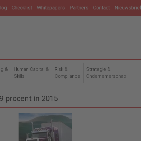
log
Checklist
Whitepapers
Partners
Contact
Nieuwsbrie
ng &
Human Capital &
Risk &
Strategie &
n
Skills
Compliance
Ondernemerschap
9 procent in 2015