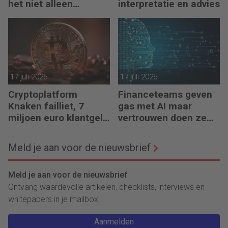
het niet alleen
interpretatie en advies
meedenkt, maar ook
bouwt’
17 juli 2026
17 juli 2026
Cryptoplatform
Financeteams geven
Knaken failliet, 7
gas met AI maar
miljoen euro klantgeld
vertrouwen doen ze
ontbreekt
het niet
Meld je aan voor de nieuwsbrief
Meld je aan voor de nieuwsbrief
Ontvang waardevolle artikelen, checklists, interviews en
whitepapers in je mailbox.
Aanmelden