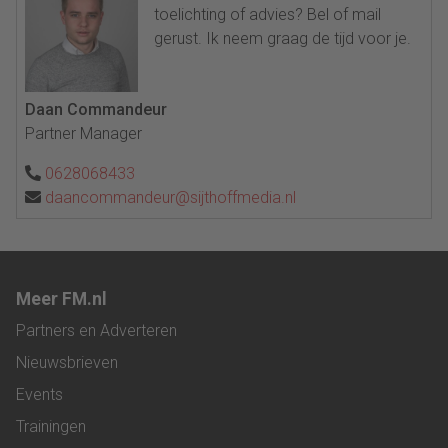
toelichting of advies? Bel of mail
gerust. Ik neem graag de tijd voor je.
Daan Commandeur
Partner Manager
0628068433
daancommandeur@sijthoffmedia.nl
Meer FM.nl
Partners en Adverteren
Nieuwsbrieven
Events
Trainingen