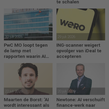
te schalen
30 juli 2026
29 juli 2026
PwC MO loopt tegen
ING-scanner weigert
de lamp met
opvolger van iDeal te
rapporten waarin AI
accepteren
erop los liegt
22 juli 2026
20 juli 2026
Maarten de Borst: ‘AI
Newtone: AI verschuift
wordt interessant als
finance-werk naar