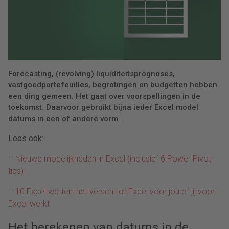
Forecasting, (revolving) liquiditeitsprognoses,
vastgoedportefeuilles, begrotingen en budgetten hebben
een ding gemeen. Het gaat over voorspellingen in de
toekomst. Daarvoor gebruikt bijna ieder Excel model
datums in een of andere vorm.
Lees ook:
–
Nieuwe mogelijkheden in Excel (inclusief 6 Power Pivot
tips)
–
10 Excel wetten: het verschil of Excel voor jou of jij voor
Excel werkt
Het berekenen van datums in de