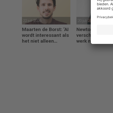
22 juli 2026
20 juli 2026
Maarten de Borst: ‘AI
Newtone: AI
wordt interessant als
verschuift finan
het niet alleen
werk naar
meedenkt, maar ook
interpretatie en
bouwt’
advies