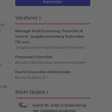
Aanmelden
Vacatures
oor
t
Manager Bedrijfsvoering, Financiën &
Control Jeugdbescherming Rotterdam
(36 uur)
Jeugdbescherming Rotterdam Rijnmond
Financieel Controller
lArcade administraties-advies-belastingen
e
Hoofd Financiële Administratie
Bloem Sealants BV
 die
Markt Update
Invest-NL stapt in financiering
van complexe projecten