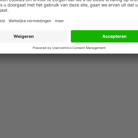
17 juli 2026
17 juli 2026
Cryptoplatform
Financeteams ge
ce-
Knaken failliet, 7
gas met AI maar
miljoen euro
vertrouwen doen 
klantgeld ontbreekt
het niet