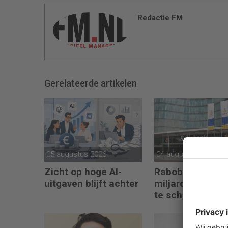
Redactie FM
Gerelateerde artikelen
05 augustus 2026
04 augustus 2026
Zicht op hoge AI-
Rabobank zet 2
uitgaven blijft achter
miljard opzij om
te schalen