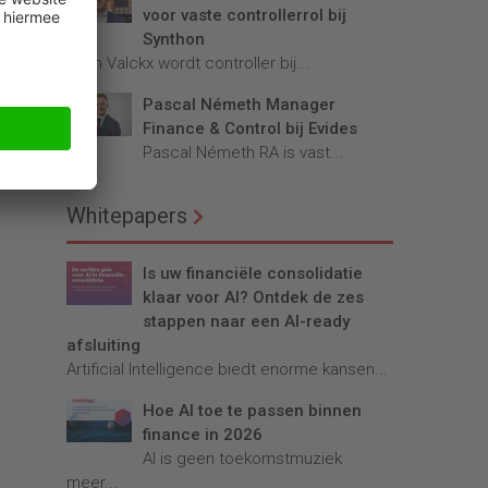
voor vaste controllerrol bij
Synthon
Teun Valckx wordt controller bij...
Pascal Németh Manager
ven
Finance & Control bij Evides
Pascal Németh RA is vast...
ze
Whitepapers
Is uw financiële consolidatie
klaar voor AI? Ontdek de zes
stappen naar een AI-ready
afsluiting
Artificial Intelligence biedt enorme kansen...
Hoe AI toe te passen binnen
finance in 2026
AI is geen toekomstmuziek
meer...