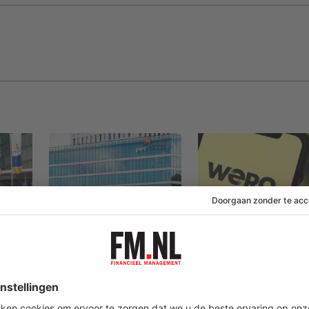
30 juli 2026
29 juli 2026
PwC MO loopt tegen
ING-scanner weig
 AI op
de lamp met
opvolger van iDeal
rapporten waarin AI
accepteren
erop los liegt