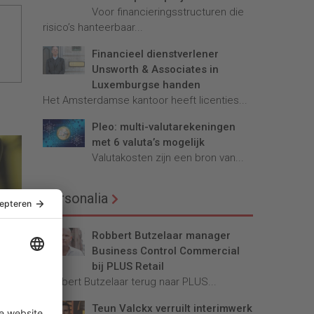
Voor financieringsstructuren die
risico’s hanteerbaar...
Financieel dienstverlener
Unsworth & Associates in
Luxemburgse handen
Het Amsterdamse kantoor heeft licenties...
Pleo: multi-valutarekeningen
met 6 valuta’s mogelijk
Valutakosten zijn een bron van...
Personalia
ert
Robbert Butzelaar manager
Business Control Commercial
 te
bij PLUS Retail
Robbert Butzelaar terug naar PLUS...
Teun Valckx verruilt interimwerk