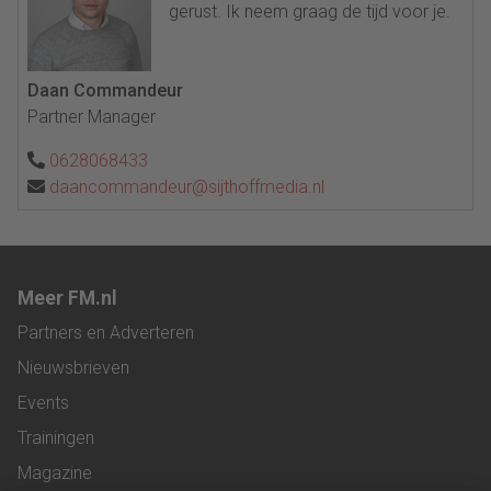
gerust. Ik neem graag de tijd voor je.
Daan Commandeur
Partner Manager
0628068433
daancommandeur@sijthoffmedia.nl
Meer FM.nl
Partners en Adverteren
Nieuwsbrieven
Events
Trainingen
Magazine