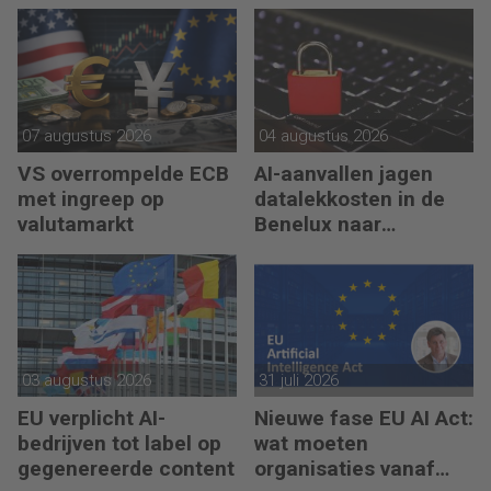
07 augustus 2026
04 augustus 2026
VS overrompelde ECB
AI-aanvallen jagen
met ingreep op
datalekkosten in de
valutamarkt
Benelux naar
recordhoogte
03 augustus 2026
31 juli 2026
EU verplicht AI-
Nieuwe fase EU AI Act:
bedrijven tot label op
wat moeten
gegenereerde content
organisaties vanaf