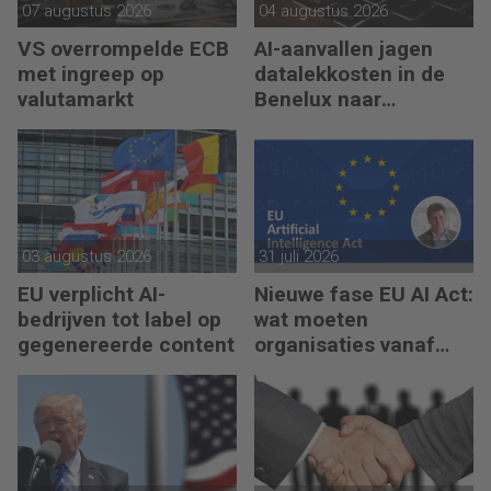
07 augustus 2026
04 augustus 2026
VS overrompelde ECB
AI-aanvallen jagen
met ingreep op
datalekkosten in de
valutamarkt
Benelux naar
recordhoogte
03 augustus 2026
31 juli 2026
EU verplicht AI-
Nieuwe fase EU AI Act:
bedrijven tot label op
wat moeten
gegenereerde content
organisaties vanaf
augustus 2026
regelen?