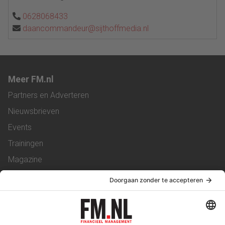
0628068433
daancommandeur@sijthoffmedia.nl
Meer FM.nl
Partners en Adverteren
Nieuwsbrieven
Events
Trainingen
Magazine
Vacatures
Service & Contact
Contact
Over ons