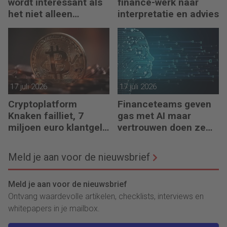
wordt interessant als
finance-werk naar
het niet alleen
interpretatie en advies
meedenkt, maar ook
bouwt’
17 juli 2026
17 juli 2026
Cryptoplatform
Financeteams geven
Knaken failliet, 7
gas met AI maar
miljoen euro klantgeld
vertrouwen doen ze
ontbreekt
het niet
Meld je aan voor de nieuwsbrief
Meld je aan voor de nieuwsbrief
Ontvang waardevolle artikelen, checklists, interviews en
whitepapers in je mailbox.