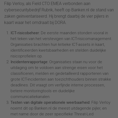
Filip Verloy, als Field CTO EMEA verbonden aan
cybersecuritybedrijf Rubrik, heeft op Banken.nl de stand van
zaken geïnventariseerd. Hij brengt daarbij de vier pijlers in
kaart waar het omdraait bij DORA.
ICT-risicobeheer:
De eerste maanden stonden vooral in
het teken van het verstevigen van ICT-risicomanagement.
Organisaties brachten hun kritieke ICT-assets in kaart,
identificeerden kwetsbaarheden en stelden duidelijke
risicoprofielen op.
Incidentenrapportage:
Organisaties staan nu voor de
uitdaging om te voldoen aan strenge eisen voor het
classificeren, melden en gedetailleerd rapporteren van
grote ICT-incidenten aan toezichthouders binnen strakke
deadlines. Dit vraagt om verfijnde interne processen,
betere monitoringtools en duidelijke
communicatiekanalen.
Testen van digitale operationele weerbaarheid
: Filip Verloy
noemt dit op Banken.nl de meest uitdagende pijler, en
met name door de zeer specifieke Threat-Led