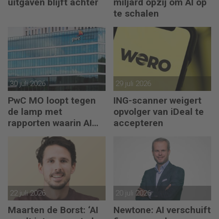
uitgaven blijft achter
miljard opzij om AI op
te schalen
30 juli 2026
29 juli 2026
PwC MO loopt tegen
ING-scanner weigert
de lamp met
opvolger van iDeal te
rapporten waarin AI
accepteren
erop los liegt
22 juli 2026
20 juli 2026
Maarten de Borst: ‘AI
Newtone: AI verschuift