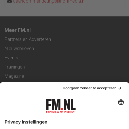
daancommandeur@sijthoffmedia.nl
Meer FM.nl
Partners en Adverteren
Nieuwsbrieven
Events
Trainingen
Magazine
Vacatures
Service & Contact
Contact
Over ons
Werken bij ons