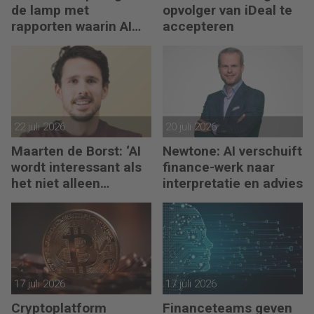
de lamp met
opvolger van iDeal te
rapporten waarin AI
accepteren
erop los liegt
22 juli 2026
20 juli 2026
Maarten de Borst: ‘AI
Newtone: AI verschuift
wordt interessant als
finance-werk naar
het niet alleen
interpretatie en advies
meedenkt, maar ook
bouwt’
17 juli 2026
17 juli 2026
Cryptoplatform
Financeteams geven