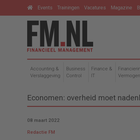
Events
Trainingen
Vacatures
Magazine
B
Accounting &
Business
Finance &
Financieri
Verslaggeving
Control
IT
Vermoge
Economen: overheid moet nadenk
08 maart 2022
Redactie FM