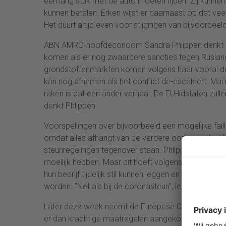
een lang stuk met de auto moeten rijden. Zij kunne
kunnen betalen. Erken wijst er daarnaast op dat v
Het duurt altijd even voor stijgingen van bijvoorbe
ABN AMRO-hoofdeconoom Sandra Phlippen denkt d
komen als er nog zwaardere sancties tegen Rusland
grondstoffenmarkten komen volgens haar vooral doo
kan nog afnemen als het conflict de-escaleert. Ma
raken is dat een ander verhaal. De EU-lidstaten zu
denkt Phlippen.
Voorspellingen over bijvoorbeeld een mogelijke fa
omdat alles afhangt van de verdere oorlogsontwikk
steunregelingen tegenover staan. Phlippen weet dat
moeilijk hebben. Maar dit hoeft volgens haar niet t
hun bedrijf tijdelijk stil kunnen leggen en daarvoo
worden. “Net als bij de coronasteun”, legt de econo
Later deze week neemt de Europese Centrale Bank (E
er dan krachtige maatregelen aangekondigd worden