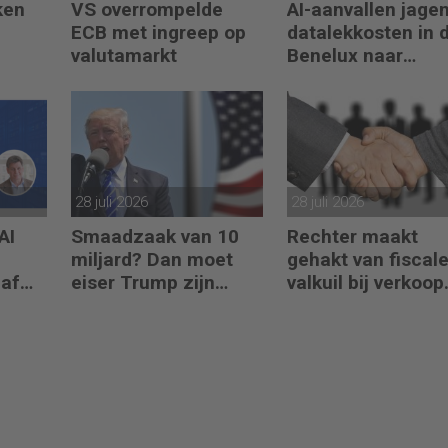
ken
VS overrompelde
AI-aanvallen jage
ECB met ingreep op
datalekkosten in 
valutamarkt
Benelux naar
recordhoogte
28 juli 2026
28 juli 2026
AI
Smaadzaak van 10
Rechter maakt
miljard? Dan moet
gehakt van fiscal
naf
eiser Trump zijn
valkuil bij verkoop
boeken laten zien
aandelen door
oprichters