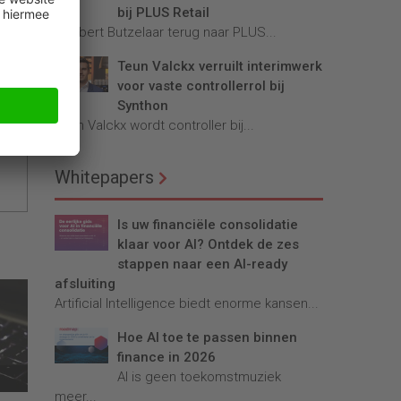
bij PLUS Retail
u
Robbert Butzelaar terug naar PLUS...
n
Teun Valckx verruilt interimwerk
voor vaste controllerrol bij
Synthon
Teun Valckx wordt controller bij...
Whitepapers
Is uw financiële consolidatie
klaar voor AI? Ontdek de zes
stappen naar een AI-ready
afsluiting
Artificial Intelligence biedt enorme kansen...
Hoe AI toe te passen binnen
finance in 2026
AI is geen toekomstmuziek
meer...