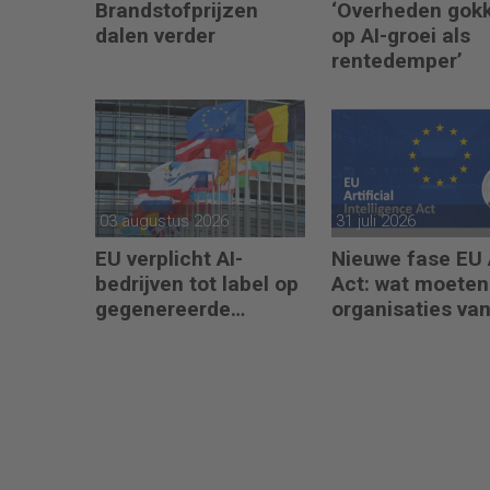
Brandstofprijzen
‘Overheden gok
dalen verder
op AI-groei als
rentedemper’
03 augustus 2026
31 juli 2026
EU verplicht AI-
Nieuwe fase EU 
bedrijven tot label op
Act: wat moeten
gegenereerde
organisaties va
content
augustus 2026
regelen?