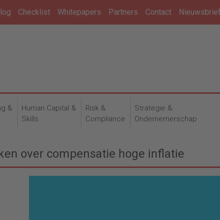
log
Checklist
Whitepapers
Partners
Contact
Nieuwsbrie
ng &
Human Capital &
Risk &
Strategie &
n
Skills
Compliance
Ondernemerschap
en over compensatie hoge inflatie