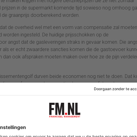
n te maken krijgen met hogere benzineprijzen die ze niet zomaar
eel prijzen in de supermarkt komende tijd sowieso nog omhoog g
eld de graanprijs doorberekend worden.
at de overheid wel met een vorm van compensatie zal moete
 worden ingesteld. De huidige prijsschokken op de
r angst dat de gasleveringen straks in gevaar komen. Die ang
ar als er echt zwaardere sancties komen die de gastoevoer kun
llen dan ook afspraken moeten maken over hoe ze de pijn verdele
illissementengolf durven beide economen nog niet te doen. Dat 
elingen, of er zwaardere sancties komen en of daar dan
 met name bedrijven die veel energie nodig hebben, het nu erg
e betekenen dat ze straks omvallen. Als chemiebedrijven en tuind
r compensatie ontvangen, zouden zij overeind gehouden kunnen
om uit.
CB) weer een rentebesluit, maar het ligt niet in de verwachting
 om de inflatie te beteugelen. Daarvoor zijn de economische