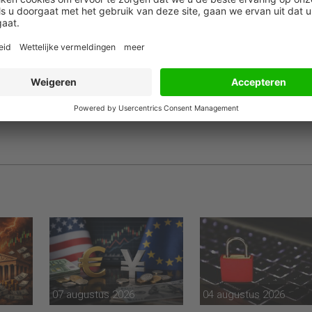
n de ogen van Phlippen zou het zelfs kunnen dat de ECB op een
gaat aankondigen. Dat verwacht ze nu nog niet, maar het zo
den in Europa massaal steunregelingen gaan optuigen om bedrijve
lpen.
07 augustus 2026
04 augustus 2026