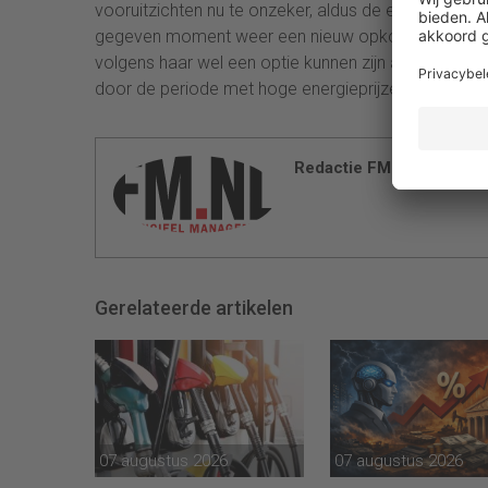
vooruitzichten nu te onzeker, aldus de economen. I
gegeven moment weer een nieuw opkoopprogramma 
volgens haar wel een optie kunnen zijn als overhe
door de periode met hoge energieprijzen heen te he
Redactie FM
Gerelateerde artikelen
07 augustus 2026
07 augustus 2026