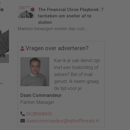
n
de
The Financial Close Playbook: 7
tactieken om sneller af te
sluiten
Markten bewegen sneller dan ooit....
Vragen over adverteren?
Kan ik je van dienst zijn
met een toelichting of
advies? Bel of mail
e
gerust. Ik neem graag
de tijd voor je.
Daan Commandeur
Partner Manager
0628068433
daancommandeur@sijthoffmedia.nl