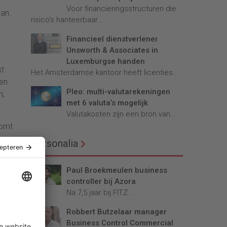
Voor financieringsstructuren die
aan.
risico’s hanteerbaar...
Financieel dienstverlener
n
Unsworth & Associates in
Luxemburgse handen
st
Het Amsterdamse kantoor heeft licenties...
nen
Pleo: multi-valutarekeningen
n,
met 6 valuta’s mogelijk
Valutakosten zijn een bron van...
komt
Personalia
ers
Paul Broekmeulen business
controller bij Azora
Na 7,5 jaar bij FITZ...
 dat
Robbert Butzelaar manager
Business Control Commercial