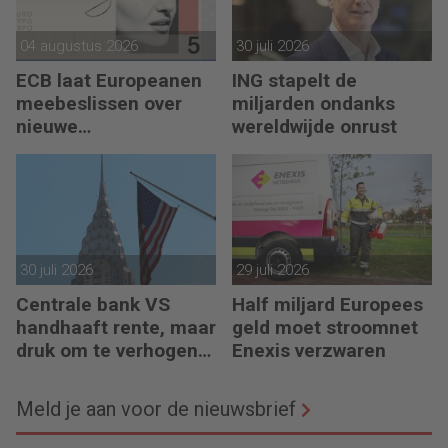
04 augustus 2026
30 juli 2026
ECB laat Europeanen
ING stapelt de
meebeslissen over
miljarden ondanks
nieuwe
wereldwijde onrust
eurobankbiljetten
30 juli 2026
29 juli 2026
Centrale bank VS
Half miljard Europees
handhaaft rente, maar
geld moet stroomnet
druk om te verhogen
Enexis verzwaren
neemt toe
Meld je aan voor de nieuwsbrief