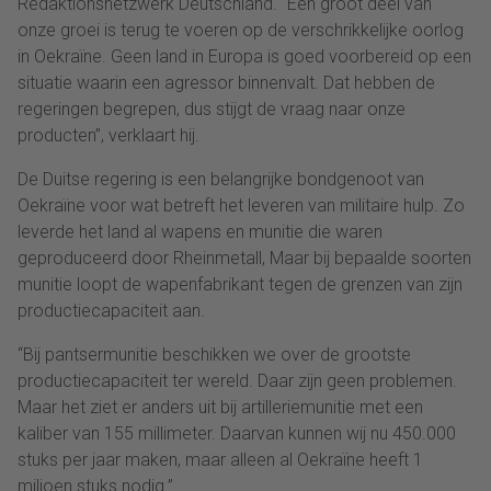
Redaktionsnetzwerk Deutschland. “Een groot deel van
onze groei is terug te voeren op de verschrikkelijke oorlog
in Oekraïne. Geen land in Europa is goed voorbereid op een
situatie waarin een agressor binnenvalt. Dat hebben de
regeringen begrepen, dus stijgt de vraag naar onze
producten”, verklaart hij.
De Duitse regering is een belangrijke bondgenoot van
Oekraïne voor wat betreft het leveren van militaire hulp. Zo
leverde het land al wapens en munitie die waren
geproduceerd door Rheinmetall, Maar bij bepaalde soorten
munitie loopt de wapenfabrikant tegen de grenzen van zijn
productiecapaciteit aan.
“Bij pantsermunitie beschikken we over de grootste
productiecapaciteit ter wereld. Daar zijn geen problemen.
Maar het ziet er anders uit bij artilleriemunitie met een
kaliber van 155 millimeter. Daarvan kunnen wij nu 450.000
stuks per jaar maken, maar alleen al Oekraïne heeft 1
miljoen stuks nodig.”