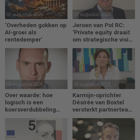
07 augustus 2026
07 augustus 2026
‘Overheden gokken op
Jeroen van Pol RC:
AI-groei als
‘Private equity draait
rentedemper’
om strategische visie
én operational
excellence’
05 augustus 2026
04 augustus 2026
Over waarde: hoe
Karmijn-oprichter
logisch is een
Désirée van Boxtel
koersverdubbeling
versterkt partnerteam
eigenlijk?
CFO Capabel