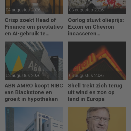
04 augustus 2026
03 augustus 2026
Crisp zoekt Head of
Oorlog stuwt olieprijs:
Finance om prestaties
Exxon en Chevron
en AI-gebruik te
incasseren
versnellen
miljardenwinsten
03 augustus 2026
03 augustus 2026
ABN AMRO koopt NIBC
Shell trekt zich terug
van Blackstone en
uit wind en zon op
groeit in hypotheken
land in Europa