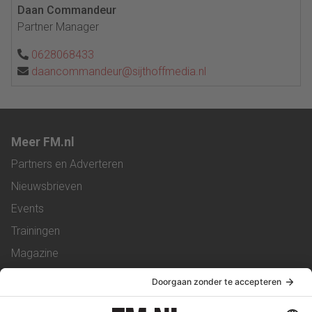
Daan Commandeur
Partner Manager
0628068433
daancommandeur@sijthoffmedia.nl
Meer FM.nl
Partners en Adverteren
Nieuwsbrieven
Events
Trainingen
Magazine
Vacatures
Service & Contact