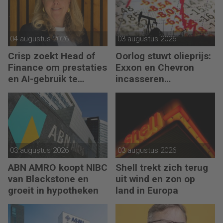
04 augustus 2026
03 augustus 2026
Crisp zoekt Head of
Oorlog stuwt olieprijs:
Finance om prestaties
Exxon en Chevron
en AI-gebruik te
incasseren
versnellen
miljardenwinsten
03 augustus 2026
03 augustus 2026
ABN AMRO koopt NIBC
Shell trekt zich terug
van Blackstone en
uit wind en zon op
groeit in hypotheken
land in Europa