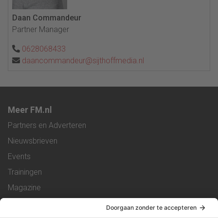
Daan Commandeur
Partner Manager
0628068433
daancommandeur@sijthoffmedia.nl
Meer FM.nl
Partners en Adverteren
Nieuwsbrieven
Events
Trainingen
Magazine
Vacatures