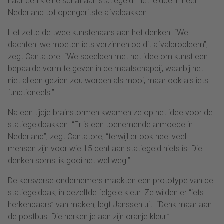
naar een kleine schat aan statiegeld. Het leidde in heel
Nederland tot opengeritste afvalbakken.
Het zette de twee kunstenaars aan het denken. “We
dachten: we moeten iets verzinnen op dit afvalprobleem”,
zegt Cantatore. “We speelden met het idee om kunst een
bepaalde vorm te geven in de maatschappij, waarbij het
niet alleen gezien zou worden als mooi, maar ook als iets
functioneels.”
Na een tijdje brainstormen kwamen ze op het idee voor de
statiegeldbakken. “Er is een toenemende armoede in
Nederland”, zegt Cantatore, “terwijl er ook heel veel
mensen zijn voor wie 15 cent aan statiegeld niets is. Die
denken soms: ik gooi het wel weg.”
De kersverse ondernemers maakten een prototype van de
statiegeldbak, in dezelfde felgele kleur. Ze wilden er “iets
herkenbaars” van maken, legt Janssen uit. “Denk maar aan
de postbus. Die herken je aan zijn oranje kleur.”