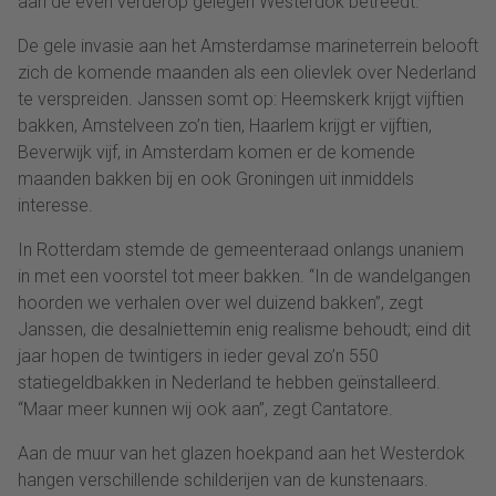
aan de even verderop gelegen Westerdok betreedt.
De gele invasie aan het Amsterdamse marineterrein belooft
zich de komende maanden als een olievlek over Nederland
te verspreiden. Janssen somt op: Heemskerk krijgt vijftien
bakken, Amstelveen zo’n tien, Haarlem krijgt er vijftien,
Beverwijk vijf, in Amsterdam komen er de komende
maanden bakken bij en ook Groningen uit inmiddels
interesse.
In Rotterdam stemde de gemeenteraad onlangs unaniem
in met een voorstel tot meer bakken. “In de wandelgangen
hoorden we verhalen over wel duizend bakken”, zegt
Janssen, die desalniettemin enig realisme behoudt; eind dit
jaar hopen de twintigers in ieder geval zo’n 550
statiegeldbakken in Nederland te hebben geïnstalleerd.
“Maar meer kunnen wij ook aan”, zegt Cantatore.
Aan de muur van het glazen hoekpand aan het Westerdok
hangen verschillende schilderijen van de kunstenaars.