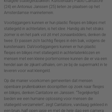
knalgele statiegeldbakken. Kunstenaars Pablo Cantatore
(24) en Antonius Janssen (25) lieten ze plaatsen op het
Amsterdamse marineterrein.
Voorbijgangers kunnen er hun plastic flesjes en blikjes met
statiegeld in achterlaten, is het idee. Handig als het straks
zomer is en het park vol zit met zonaanbidders, denken de
twee. Er passen zo’n tachtig flesjes in één bak, volgens de
kunstenaars. DaVoorbijgangers kunnen er hun plastic
flesjes en blikjes met statiegeld in achterlatenklozen en
mensen met een kleine portemonnee kunnen die er via een
hendel aan de zijkant uithalen, om ze bij de supermarkt in te
leveren voor wat kleingeld.
Op die manier voorkomen gemeenten dat mensen
openbare prullenbakken doorspitten op zoek naar flesjes
en blikjes, denken Cantatore en Janssen. “Tegelijkertijd
bieden we een humane oplossing voor mensen die
statiegeld verzamelen”, zegt Cantatore, vandaag gekleed in
een bruin, half open jasje en met de hele dag een camera