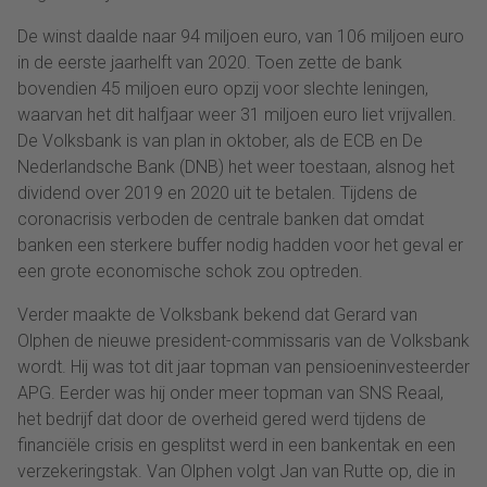
De winst daalde naar 94 miljoen euro, van 106 miljoen euro
in de eerste jaarhelft van 2020. Toen zette de bank
bovendien 45 miljoen euro opzij voor slechte leningen,
waarvan het dit halfjaar weer 31 miljoen euro liet vrijvallen.
De Volksbank is van plan in oktober, als de ECB en De
Nederlandsche Bank (DNB) het weer toestaan, alsnog het
dividend over 2019 en 2020 uit te betalen. Tijdens de
coronacrisis verboden de centrale banken dat omdat
banken een sterkere buffer nodig hadden voor het geval er
een grote economische schok zou optreden.
Verder maakte de Volksbank bekend dat Gerard van
Olphen de nieuwe president-commissaris van de Volksbank
wordt. Hij was tot dit jaar topman van pensioeninvesteerder
APG. Eerder was hij onder meer topman van SNS Reaal,
het bedrijf dat door de overheid gered werd tijdens de
financiële crisis en gesplitst werd in een bankentak en een
verzekeringstak. Van Olphen volgt Jan van Rutte op, die in