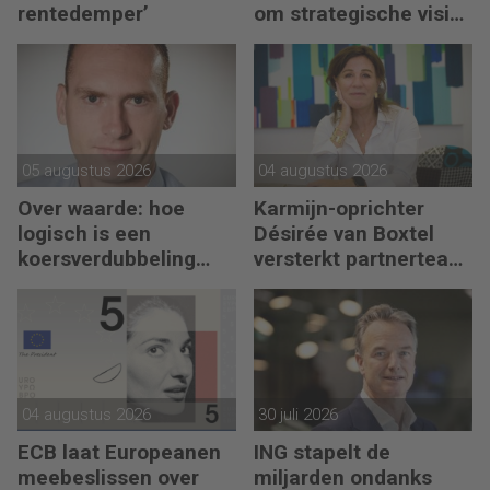
rentedemper’
om strategische visie
én operational
excellence’
05 augustus 2026
04 augustus 2026
Over waarde: hoe
Karmijn-oprichter
logisch is een
Désirée van Boxtel
koersverdubbeling
versterkt partnerteam
eigenlijk?
CFO Capabel
04 augustus 2026
30 juli 2026
ECB laat Europeanen
ING stapelt de
meebeslissen over
miljarden ondanks