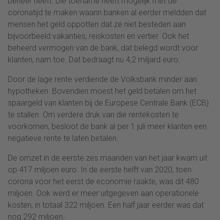
beheer heeft. Die toename heeft mogelijk met de
coronatijd te maken waarin banken al eerder meldden dat
mensen het geld oppotten dat ze niet besteden aan
bijvoorbeeld vakanties, reiskosten en vertier. Ook het
beheerd vermogen van de bank, dat belegd wordt voor
klanten, nam toe. Dat bedraagt nu 4,2 miljard euro.
Door de lage rente verdiende de Volksbank minder aan
hypotheken. Bovendien moest het geld betalen om het
spaargeld van klanten bij de Europese Centrale Bank (ECB)
te stallen. Om verdere druk van die rentekosten te
voorkomen, besloot de bank al per 1 juli meer klanten een
negatieve rente te laten betalen.
De omzet in de eerste zes maanden van het jaar kwam uit
op 417 miljoen euro. In de eerste helft van 2020, toen
corona voor het eerst de economie raakte, was dit 480
miljoen. Ook werd er meer uitgegeven aan operationele
kosten, in totaal 322 miljoen. Een half jaar eerder was dat
nog 292 miljoen.