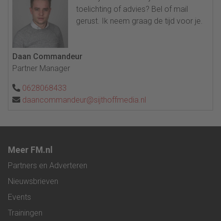
toelichting of advies? Bel of mail
gerust. Ik neem graag de tijd voor je.
Daan Commandeur
Partner Manager
0628068433
daancommandeur@sijthoffmedia.nl
Meer FM.nl
Partners en Adverteren
Nieuwsbrieven
Events
Trainingen