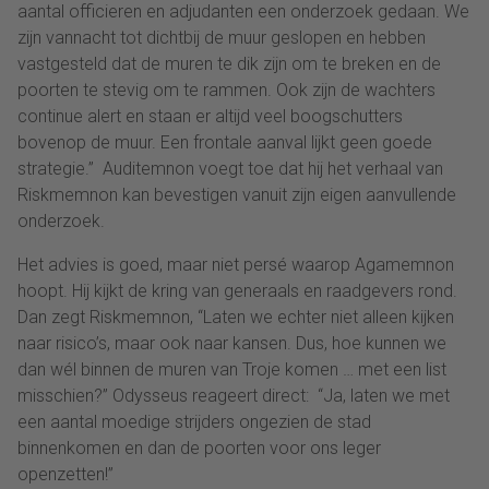
aantal officieren en adjudanten een onderzoek gedaan. We
zijn vannacht tot dichtbij de muur geslopen en hebben
vastgesteld dat de muren te dik zijn om te breken en de
poorten te stevig om te rammen. Ook zijn de wachters
continue alert en staan er altijd veel boogschutters
bovenop de muur. Een frontale aanval lijkt geen goede
strategie.” Auditemnon voegt toe dat hij het verhaal van
Riskmemnon kan bevestigen vanuit zijn eigen aanvullende
onderzoek.
Het advies is goed, maar niet persé waarop Agamemnon
hoopt. Hij kijkt de kring van generaals en raadgevers rond.
Dan zegt Riskmemnon, “Laten we echter niet alleen kijken
naar risico’s, maar ook naar kansen. Dus, hoe kunnen we
dan wél binnen de muren van Troje komen … met een list
misschien?” Odysseus reageert direct: “Ja, laten we met
een aantal moedige strijders ongezien de stad
binnenkomen en dan de poorten voor ons leger
openzetten!”