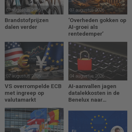
07 augustus 2026
07 augustus 2026
Brandstofprijzen
‘Overheden gokken op
dalen verder
AI-groei als
rentedemper’
07 augustus 2026
04 augustus 2026
VS overrompelde ECB
AI-aanvallen jagen
met ingreep op
datalekkosten in de
valutamarkt
Benelux naar
recordhoogte