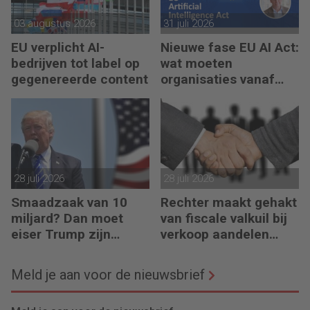
03 augustus 2026
31 juli 2026
EU verplicht AI-
Nieuwe fase EU AI Act:
bedrijven tot label op
wat moeten
gegenereerde content
organisaties vanaf
augustus 2026
regelen?
28 juli 2026
28 juli 2026
Smaadzaak van 10
Rechter maakt gehakt
miljard? Dan moet
van fiscale valkuil bij
eiser Trump zijn
verkoop aandelen
boeken laten zien
door oprichters
Meld je aan voor de nieuwsbrief