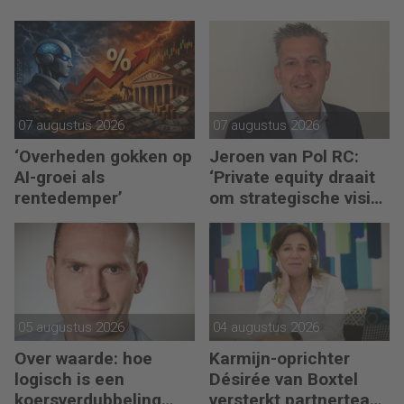
07 augustus 2026
07 augustus 2026
‘Overheden gokken op
Jeroen van Pol RC:
AI-groei als
‘Private equity draait
rentedemper’
om strategische visie
én operational
excellence’
05 augustus 2026
04 augustus 2026
Over waarde: hoe
Karmijn-oprichter
logisch is een
Désirée van Boxtel
koersverdubbeling
versterkt partnerteam