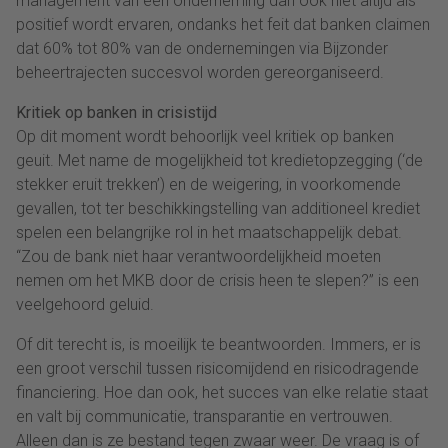
management van een onderneming dan ook niet altijd als
positief wordt ervaren, ondanks het feit dat banken claimen
dat 60% tot 80% van de ondernemingen via Bijzonder
beheertrajecten succesvol worden gereorganiseerd.
Kritiek op banken in crisistijd
Op dit moment wordt behoorlijk veel kritiek op banken
geuit. Met name de mogelijkheid tot kredietopzegging (‘de
stekker eruit trekken’) en de weigering, in voorkomende
gevallen, tot ter beschikkingstelling van additioneel krediet
spelen een belangrijke rol in het maatschappelijk debat.
“Zou de bank niet haar verantwoordelijkheid moeten
nemen om het MKB door de crisis heen te slepen?” is een
veelgehoord geluid.
Of dit terecht is, is moeilijk te beantwoorden. Immers, er is
een groot verschil tussen risicomijdend en risicodragende
financiering. Hoe dan ook, het succes van elke relatie staat
en valt bij communicatie, transparantie en vertrouwen.
Alleen dan is ze bestand tegen zwaar weer. De vraag is of