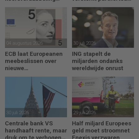
eigenlijk?
CFO Capabel
04 augustus 2026
30 juli 2026
ECB laat Europeanen
ING stapelt de
meebeslissen over
miljarden ondanks
nieuwe
wereldwijde onrust
eurobankbiljetten
30 juli 2026
29 juli 2026
Centrale bank VS
Half miljard Europees
handhaaft rente, maar
geld moet stroomnet
druk om te verhogen
Enexis verzwaren