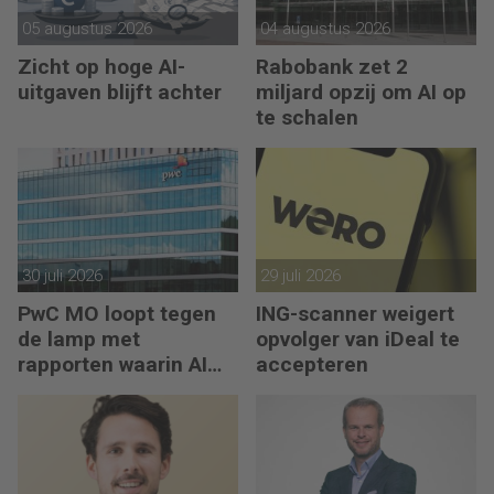
05 augustus 2026
04 augustus 2026
Zicht op hoge AI-
Rabobank zet 2
uitgaven blijft achter
miljard opzij om AI op
te schalen
30 juli 2026
29 juli 2026
PwC MO loopt tegen
ING-scanner weigert
de lamp met
opvolger van iDeal te
rapporten waarin AI
accepteren
erop los liegt