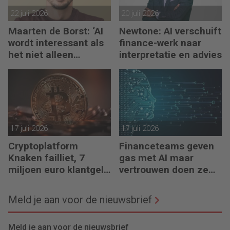
22 juli 2026
20 juli 2026
Maarten de Borst: ‘AI
Newtone: AI verschuift
wordt interessant als
finance-werk naar
het niet alleen
interpretatie en advies
meedenkt, maar ook
bouwt’
17 juli 2026
17 juli 2026
Cryptoplatform
Financeteams geven
Knaken failliet, 7
gas met AI maar
miljoen euro klantgeld
vertrouwen doen ze
ontbreekt
het niet
Meld je aan voor de nieuwsbrief
Meld je aan voor de nieuwsbrief