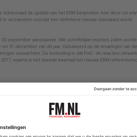
 de Adviesraad de update van het ERM bespreken, hoe deze tot stan
ld te verzamelen voordat een definitieve nieuwe standaard wordt
0 september aanstaande. Alle schriftelijke reacties zullen worde
 tot 31 december van dit jaar. Gebaseerd op de ervaringen van d
 mogen verwachten. De bedoeling is dat PwC de reacties verwerkt
n 2017, waarna in het tweede kwartaal het nieuwe ERM referentiem
management
acetten van integraal risicomanagement. Na afloop scant u uw
toepasbaar beheersplan op. Verstevig groei en waarborg