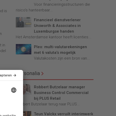
Voor financieringsstructuren die
risico’s hanteerbaar...
d is
Financieel dienstverlener
Unsworth & Associates in
Luxemburgse handen
n
Het Amsterdamse kantoor heeft licenties...
e
 in
Pleo: multi-valutarekeningen
odel
met 6 valuta’s mogelijk
Valutakosten zijn een bron van...
Personalia
Robbert Butzelaar manager
Business Control Commercial
bij PLUS Retail
Robbert Butzelaar terug naar PLUS...
Teun Valckx verruilt interimwerk