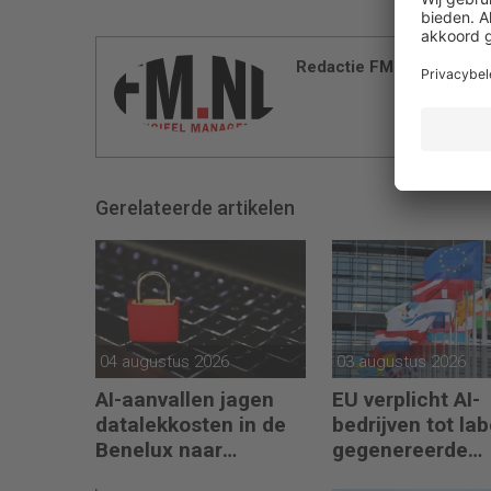
Redactie FM
Gerelateerde artikelen
04 augustus 2026
03 augustus 2026
AI-aanvallen jagen
EU verplicht AI-
datalekkosten in de
bedrijven tot lab
Benelux naar
gegenereerde
recordhoogte
content