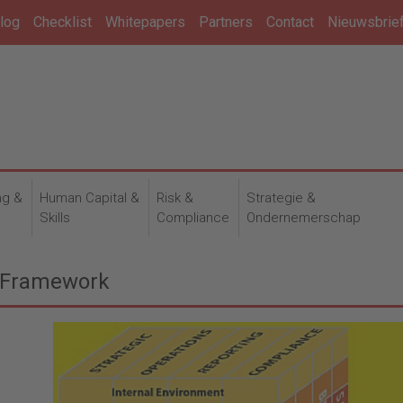
log
Checklist
Whitepapers
Partners
Contact
Nieuwsbrie
ng &
Human Capital &
Risk &
Strategie &
n
Skills
Compliance
Ondernemerschap
 Framework