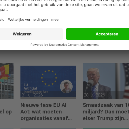
31 juli 2026
28 juli 2026
Nieuwe fase EU AI
Smaadzaak van 1
el op
Act: wat moeten
miljard? Dan moe
organisaties vanaf
eiser Trump zijn
augustus 2026
boeken laten zien