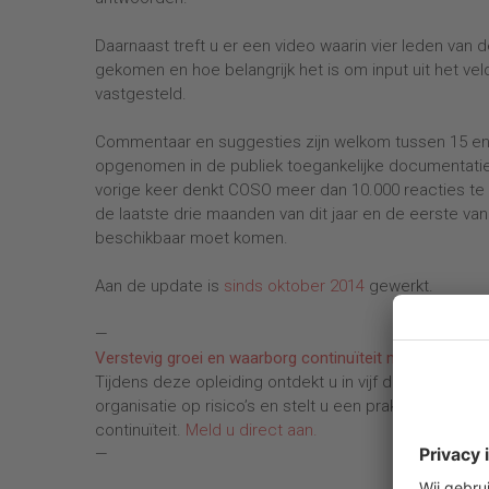
Daarnaast treft u er een video waarin vier leden van
gekomen en hoe belangrijk het is om input uit het ve
vastgesteld.
Commentaar en suggesties zijn welkom tussen 15 en 3
opgenomen in de publiek toegankelijke documentatie
vorige keer denkt COSO meer dan 10.000 reacties te
de laatste drie maanden van dit jaar en de eerste va
beschikbaar moet komen.
Aan de update is
sinds oktober 2014
gewerkt.
—
Verstevig groei en waarborg continuïteit met Risico
Tijdens deze opleiding ontdekt u in vijf dagen alle f
organisatie op risico’s en stelt u een praktisch en 
continuïteit.
Meld u direct aan.
—