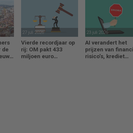
regelen?
27 juli 2026
23 juli 2026
mers
Vierde recordjaar op
AI verandert het
 de
rij: OM pakt 433
prijzen van financ
ieuwe
miljoen euro
risico’s, krediet
crimineel geld af
verstrekken en
reacties op crises