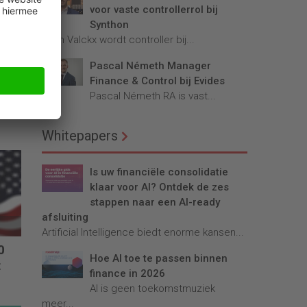
voor vaste controllerrol bij
Synthon
Teun Valckx wordt controller bij...
Pascal Németh Manager
Finance & Control bij Evides
Pascal Németh RA is vast...
Whitepapers
Is uw financiële consolidatie
klaar voor AI? Ontdek de zes
stappen naar een AI-ready
afsluiting
Artificial Intelligence biedt enorme kansen...
0
Hoe AI toe te passen binnen
t
finance in 2026
AI is geen toekomstmuziek
meer...