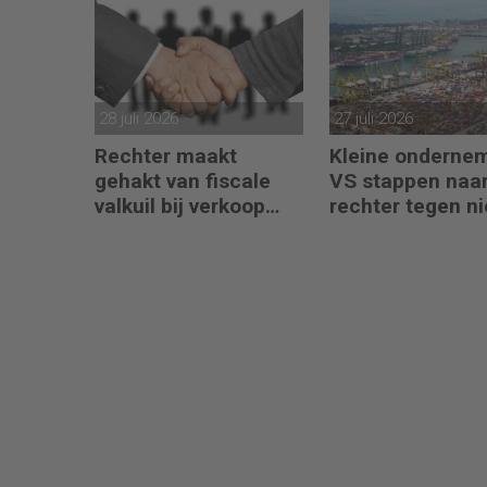
28 juli 2026
27 juli 2026
Rechter maakt
Kleine onderne
gehakt van fiscale
VS stappen naar
valkuil bij verkoop
rechter tegen n
aandelen door
importheffingen
oprichters