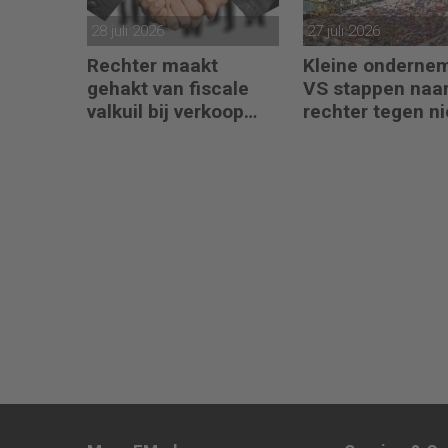
28 juli 2026
27 juli 2026
Rechter maakt
Kleine onderne
gehakt van fiscale
VS stappen naar
valkuil bij verkoop
rechter tegen n
aandelen door
importheffingen
oprichters