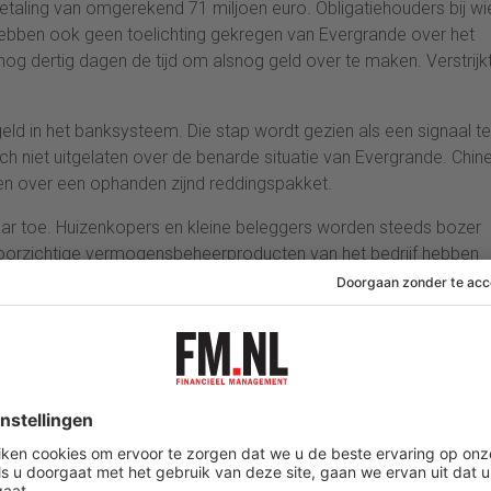
taling van omgerekend 71 miljoen euro. Obligatiehouders bij wi
hebben ook geen toelichting gekregen van Evergrande over het
 nog dertig dagen de tijd om alsnog geld over te maken. Verstrijkt
ld in het banksysteem. Die stap wordt gezien als een signaal te
ch niet uitgelaten over de benarde situatie van Evergrande. Chin
n over een ophanden zijnd reddingspakket.
aar toe. Huizenkopers en kleine beleggers worden steeds bozer
oorzichtige vermogensbeheerproducten van het bedrijf hebben
laan op andere projectontwikkelaars omdat het gevaar bestaat 
r weer terechtkomen.