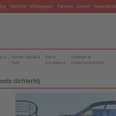
log
Checklist
Whitepapers
Partners
Contact
Nieuwsbrie
ng &
Human Capital &
Risk &
Strategie &
n
Skills
Compliance
Ondernemerschap
eds dichterbij