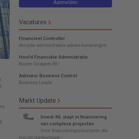
Aanmelden
Vacatures
Financieel Controller
lArcade administraties-advies-belastingen
Hoofd Financiële Administratie
Bloem Sealants BV
Adviseur Business Control
n
Business Leads
l
Markt Update
ers
Invest-NL stapt in financiering
j
van complexe projecten
Voor financieringsstructuren die
risico’s hanteerbaar...