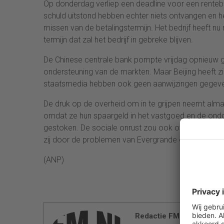
Op donderdag verliep een deadline voor een rentebe
schuld uitstond hebben echter niets ontvangen en 
missen van de betalingstermijn. Het bedrijf heeft nu
termijn dat zal het bedrijf in gebreke blijven.
De Chinese centrale bank pompte vrijdag opnieuw ge
ondersteuning van de markten. Maar Beijing heeft zi
staatsmedia hebben ook geen aanwijzingen gegeve
De druk op de overheid om in te grijpen neemt alm
omdat ze hun spaargeld in het vastgoed en de ond
gestoken. De sociale onrust zou ook over kunnen s
zij door de problemen van Evergrande ook in zwaa
(ANP)
Redactie FM