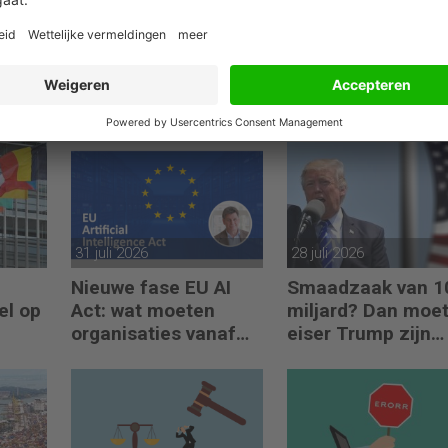
31 juli 2026
28 juli 2026
Nieuwe fase EU AI
Smaadzaak van 1
el op
Act: wat moeten
miljard? Dan moe
organisaties vanaf
eiser Trump zijn
augustus 2026
boeken laten zien
regelen?