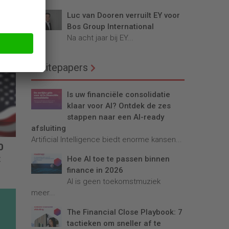
Luc van Dooren verruilt EY voor
Bos Group International
Na acht jaar bij EY...
Whitepapers
Is uw financiële consolidatie
klaar voor AI? Ontdek de zes
stappen naar een AI-ready
afsluiting
Artificial Intelligence biedt enorme kansen...
0
t
Hoe AI toe te passen binnen
finance in 2026
AI is geen toekomstmuziek
meer...
The Financial Close Playbook: 7
tactieken om sneller af te