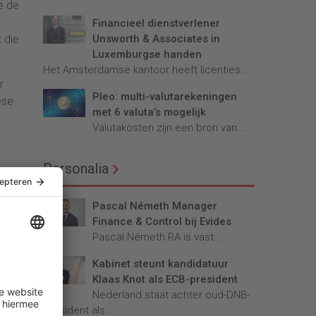
e de
Financieel dienstverlener
 die
Unsworth & Associates in
Luxemburgse handen
Het Amsterdamse kantoor heeft licenties...
r
Pleo: multi-valutarekeningen
ese
met 6 valuta’s mogelijk
Valutakosten zijn een bron van...
Personalia
dat
Pascal Németh Manager
Finance & Control bij Evides
Pascal Németh RA is vast...
Kabinet steunt kandidatuur
Klaas Knot als ECB-president
Nederland staat achter oud-DNB-
president als...