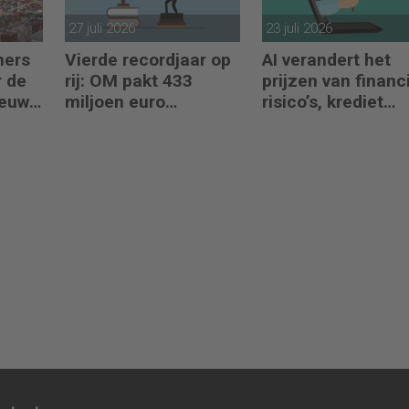
27 juli 2026
23 juli 2026
mers
Vierde recordjaar op
AI verandert het
 de
rij: OM pakt 433
prijzen van financ
ieuwe
miljoen euro
risico’s, krediet
crimineel geld af
verstrekken en
reacties op crises