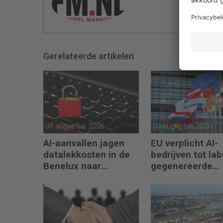
Gerelateerde artikelen
04 augustus 2026
03 augustus 2026
AI-aanvallen jagen
EU verplicht AI-
datalekkosten in de
bedrijven tot lab
Benelux naar
gegenereerde
recordhoogte
content