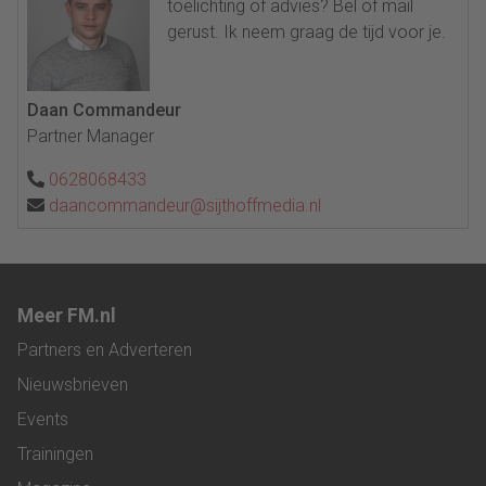
toelichting of advies? Bel of mail
gerust. Ik neem graag de tijd voor je.
Daan Commandeur
Partner Manager
0628068433
daancommandeur@sijthoffmedia.nl
Meer FM.nl
Partners en Adverteren
Nieuwsbrieven
Events
Trainingen