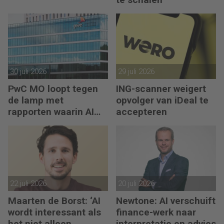
30 juli 2026
29 juli 2026
PwC MO loopt tegen
ING-scanner weigert
de lamp met
opvolger van iDeal te
rapporten waarin AI
accepteren
erop los liegt
22 juli 2026
20 juli 2026
Maarten de Borst: ‘AI
Newtone: AI verschuift
wordt interessant als
finance-werk naar
het niet alleen
interpretatie en advies