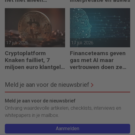
meedenkt, maar ook
bouwt’
17 juli 2026
17 juli 2026
Cryptoplatform
Financeteams geven
Knaken failliet, 7
gas met AI maar
miljoen euro klantgeld
vertrouwen doen ze
ontbreekt
het niet
Meld je aan voor de nieuwsbrief
Meld je aan voor de nieuwsbrief
Ontvang waardevolle artikelen, checklists, interviews en
whitepapers in je mailbox.
Aanmelden