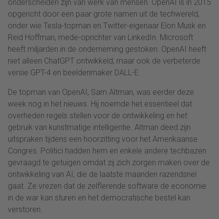
onderscheiden zijn van werk van mensen. OpenAI is in 2015
opgericht door een paar grote namen uit de techwereld,
onder wie Tesla-topman en Twitter-eigenaar Elon Musk en
Reid Hoffman, mede-oprichter van LinkedIn. Microsoft
heeft miljarden in de onderneming gestoken. OpenAI heeft
niet alleen ChatGPT ontwikkeld, maar ook de verbeterde
versie GPT-4 en beeldenmaker DALL-E.
De topman van OpenAI, Sam Altman, was eerder deze
week nog in het nieuws. Hij noemde het essentieel dat
overheden regels stellen voor de ontwikkeling en het
gebruik van kunstmatige intelligentie. Altman deed zijn
uitspraken tijdens een hoorzitting voor het Amerikaanse
Congres. Politici hadden hem en enkele andere techbazen
gevraagd te getuigen omdat zij zich zorgen maken over de
ontwikkeling van AI, die de laatste maanden razendsnel
gaat. Ze vrezen dat de zelflerende software de economie
in de war kan sturen en het democratische bestel kan
verstoren.