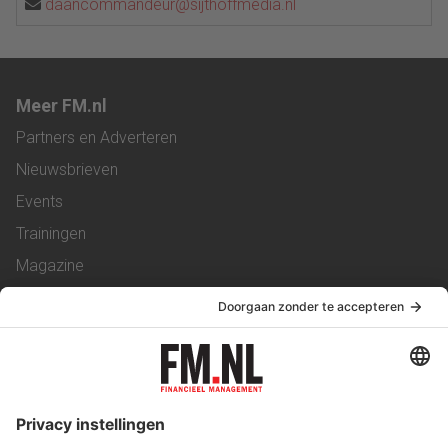
daancommandeur@sijthoffmedia.nl
Meer FM.nl
Partners en Adverteren
Nieuwsbrieven
Events
Trainingen
Magazine
Vacatures
Service & Contact
Contact
Over ons
Werken bij ons