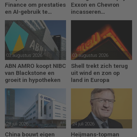
Finance om prestaties
Exxon en Chevron
en AI-gebruik te
incasseren
versnellen
miljardenwinsten
03 augustus 2026
03 augustus 2026
ABN AMRO koopt NIBC
Shell trekt zich terug
van Blackstone en
uit wind en zon op
groeit in hypotheken
land in Europa
28 juli 2026
24 juli 2026
China bouwt eigen
Heijmans-topman