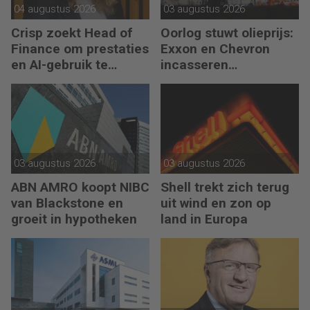
04 augustus 2026
03 augustus 2026
Crisp zoekt Head of
Oorlog stuwt olieprijs:
Finance om prestaties
Exxon en Chevron
en AI-gebruik te
incasseren
versnellen
miljardenwinsten
03 augustus 2026
03 augustus 2026
ABN AMRO koopt NIBC
Shell trekt zich terug
van Blackstone en
uit wind en zon op
groeit in hypotheken
land in Europa