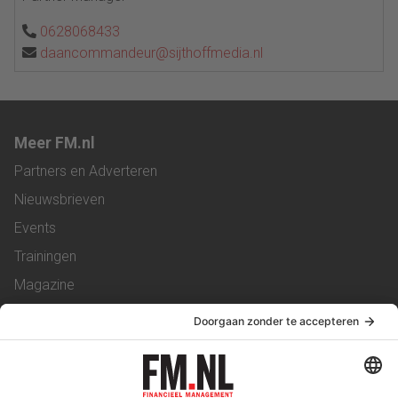
0628068433
daancommandeur@sijthoffmedia.nl
Meer FM.nl
Partners en Adverteren
Nieuwsbrieven
Events
Trainingen
Magazine
Vacatures
Service & Contact
Contact