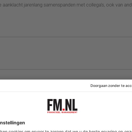
 de aanklacht jarenlang samenspanden met collega’s, ook van an
07 augustus 2026
04 augustus 2026