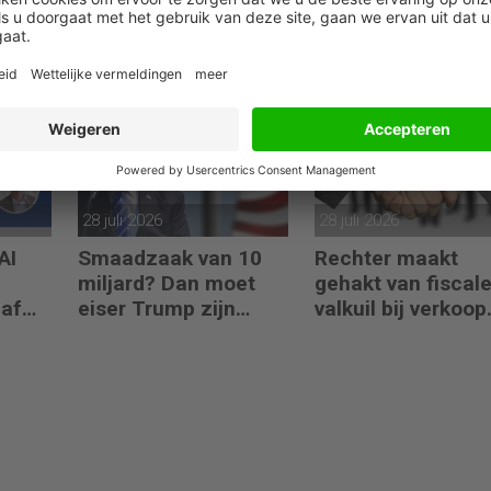
ken
VS overrompelde
AI-aanvallen jage
ECB met ingreep op
datalekkosten in 
valutamarkt
Benelux naar
recordhoogte
28 juli 2026
28 juli 2026
AI
Smaadzaak van 10
Rechter maakt
miljard? Dan moet
gehakt van fiscal
naf
eiser Trump zijn
valkuil bij verkoop
boeken laten zien
aandelen door
oprichters