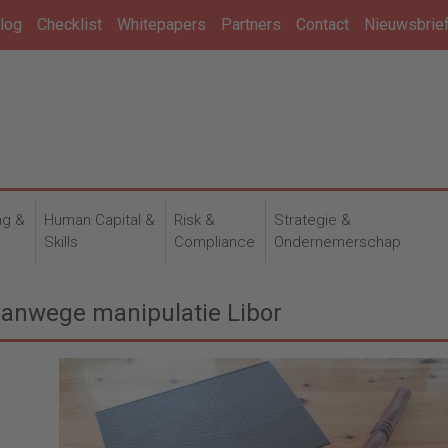
log
Checklist
Whitepapers
Partners
Contact
Nieuwsbrie
ng &
Human Capital &
Risk &
Strategie &
n
Skills
Compliance
Ondernemerschap
vanwege manipulatie Libor