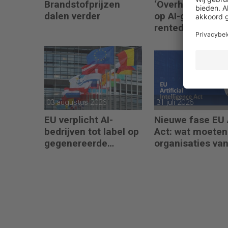
Brandstofprijzen
‘Overheden gok
dalen verder
op AI-groei als
rentedemper’
03 augustus 2026
31 juli 2026
EU verplicht AI-
Nieuwe fase EU 
bedrijven tot label op
Act: wat moeten
gegenereerde
organisaties va
content
augustus 2026
regelen?