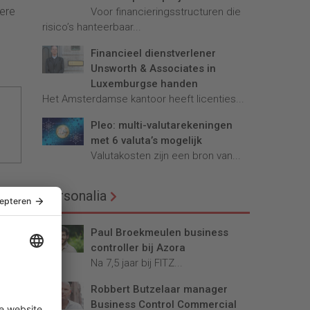
dere
Voor financieringsstructuren die
risico’s hanteerbaar...
Financieel dienstverlener
Unsworth & Associates in
Luxemburgse handen
Het Amsterdamse kantoor heeft licenties...
Pleo: multi-valutarekeningen
met 6 valuta’s mogelijk
Valutakosten zijn een bron van...
Personalia
Paul Broekmeulen business
controller bij Azora
Na 7,5 jaar bij FITZ...
Robbert Butzelaar manager
Business Control Commercial