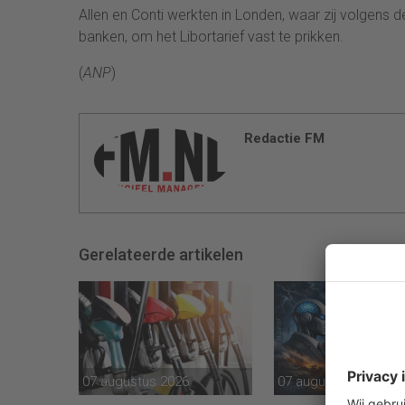
Allen en Conti werkten in Londen, waar zij volgens
banken, om het Libortarief vast te prikken.
(
ANP
)
Redactie FM
Gerelateerde artikelen
07 augustus 2026
07 augustus 2026