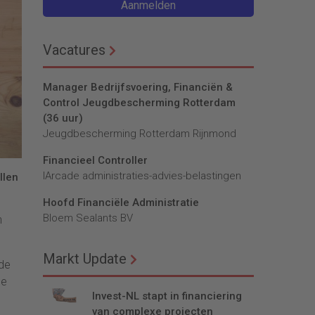
Aanmelden
Vacatures
Manager Bedrijfsvoering, Financiën &
Control Jeugdbescherming Rotterdam
(36 uur)
Jeugdbescherming Rotterdam Rijnmond
Financieel Controller
lArcade administraties-advies-belastingen
llen
Hoofd Financiële Administratie
Bloem Sealants BV
n
Markt Update
 de
de
Invest-NL stapt in financiering
van complexe projecten