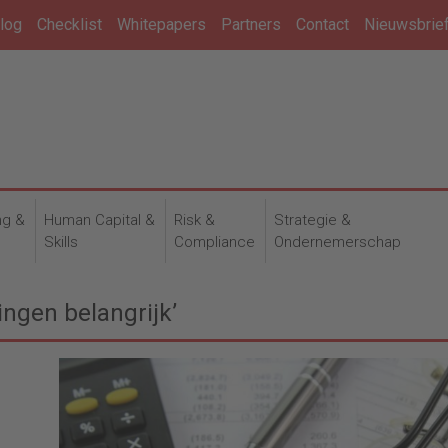
log
Checklist
Whitepapers
Partners
Contact
Nieuwsbrie
ng &
Human Capital &
Risk &
Strategie &
n
Skills
Compliance
Ondernemerschap
ingen belangrijk’