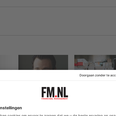
03 juli 2026
26 juni 2026
ant
BDO:
Duitse waakhond
or:
Duurzaamheidsversl
onderzoekt Zalan
roei
ag zegt nog te weinig
om ontbrekende
ctie
over waarde en
transactie in