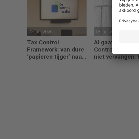
22 juni 2026
18 juni 2026
Tax Control
AI gaat het Tax
Framework: van dure
Control Framew
‘papieren tijger’ naar
niet vervangen. 
digitaal stuurmiddel
maakt de fiscali
kan doorvragen
alleen maar
belangrijker