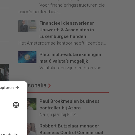
Voor financieringsstructuren die
risico’s hanteerbaar...
Financieel dienstverlener
Unsworth & Associates in
Luxemburgse handen
Het Amsterdamse kantoor heeft licenties...
Pleo: multi-valutarekeningen
met 6 valuta’s mogelijk
Valutakosten zijn een bron van...
Personalia
Paul Broekmeulen business
controller bij Azora
do
Na 7,5 jaar bij FITZ...
Robbert Butzelaar manager
Business Control Commercial