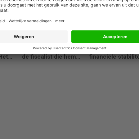
risico’s
jaarrekening
10 juni 2026
02 juni 2026
De fiscalist die zijn
Onderzoek: extre
ork
tijdwinst opslokt en
weer beschadigt 
Het
de fiscalist die hem
financiële stabilite
st die
doorgeeft