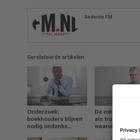
Redactie FM
Gerelateerde artikelen
15 juli 2026
13 juli 2026
Onderzoek:
De mkb-account
boekhouders blijven
als trusted advis
nodig ondanks
waarom echte g
boekhoudsoftware
begint met refle