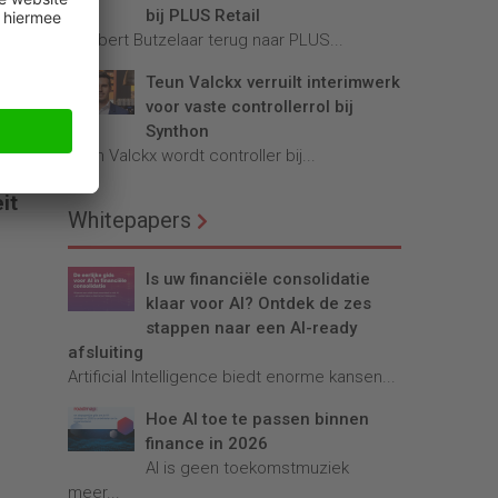
bij PLUS Retail
Robbert Butzelaar terug naar PLUS...
Teun Valckx verruilt interimwerk
voor vaste controllerrol bij
Synthon
em
Teun Valckx wordt controller bij...
de
it
Whitepapers
Is uw financiële consolidatie
klaar voor AI? Ontdek de zes
stappen naar een AI-ready
afsluiting
Artificial Intelligence biedt enorme kansen...
Hoe AI toe te passen binnen
finance in 2026
AI is geen toekomstmuziek
meer...