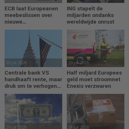
ECB laat Europeanen
ING stapelt de
meebeslissen over
miljarden ondanks
nieuwe
wereldwijde onrust
eurobankbiljetten
30 juli 2026
29 juli 2026
Centrale bank VS
Half miljard Europees
handhaaft rente, maar
geld moet stroomnet
druk om te verhogen
Enexis verzwaren
neemt toe
29 juli 2026
24 juli 2026