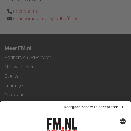
0628068433
daancommandeur@sijthoffmedia.nl
Meer FM.nl
Partners en Adverteren
Nieuwsbrieven
Events
Trainingen
Magazine
Vacatures
Service & Contact
Contact