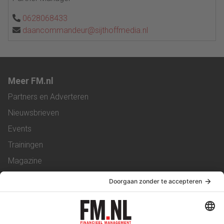
0628068433
daancommandeur@sijthoffmedia.nl
Meer FM.nl
Partners en Adverteren
Nieuwsbrieven
Events
Trainingen
Magazine
Vacatures
Service & Contact
Contact