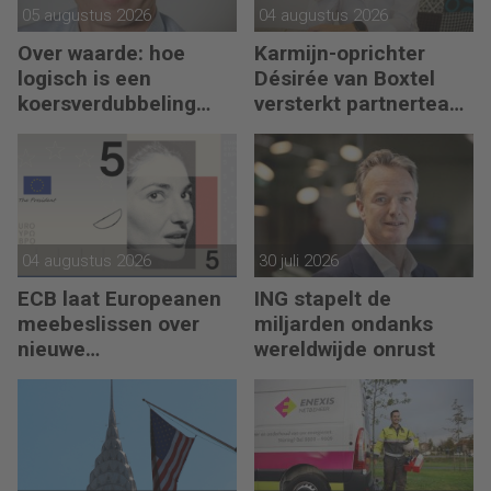
05 augustus 2026
04 augustus 2026
Over waarde: hoe
Karmijn-oprichter
logisch is een
Désirée van Boxtel
koersverdubbeling
versterkt partnerteam
eigenlijk?
CFO Capabel
04 augustus 2026
30 juli 2026
ECB laat Europeanen
ING stapelt de
meebeslissen over
miljarden ondanks
nieuwe
wereldwijde onrust
eurobankbiljetten