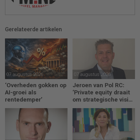
Gerelateerde artikelen
07 augustus 2026
07 augustus 2026
‘Overheden gokken op
Jeroen van Pol RC:
AI-groei als
‘Private equity draait
rentedemper’
om strategische visie
én operational
excellence’