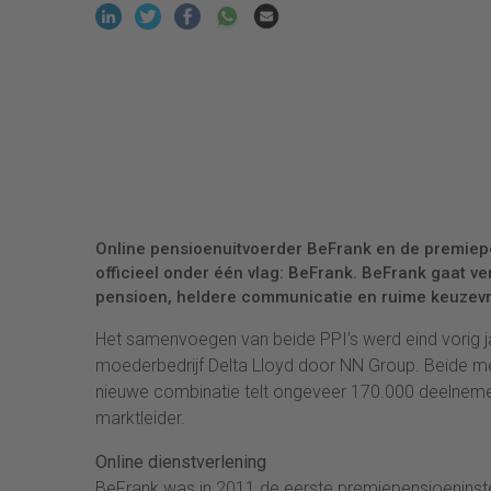
Online pensioenuitvoerder BeFrank en de premiepen
officieel onder één vlag: BeFrank. BeFrank gaat ver
pensioen, heldere communicatie en ruime keuzevr
Het samenvoegen van beide PPI’s werd eind vorig 
moederbedrijf Delta Lloyd door NN Group. Beide me
nieuwe combinatie telt ongeveer 170.000 deelneme
marktleider.
Online dienstverlening
BeFrank was in 2011 de eerste premiepensioeninstell