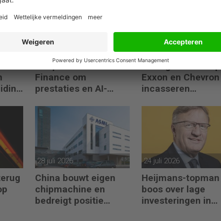
04 augustus 2026
03 augustus 2026
Crisp zoekt Head of
Oorlog stuwt oliepr
n
Finance om
Exxon en Chevron
eiding
prestaties en AI-
incasseren
gebruik te versnellen
miljardenwinsten
28 juli 2026
24 juli 2026
terug
China bouwt eigen
Heijmans-topman
op
chipmachine en
boos over lage
bedreigt positie
investeringen in
ASML
infrastructuur