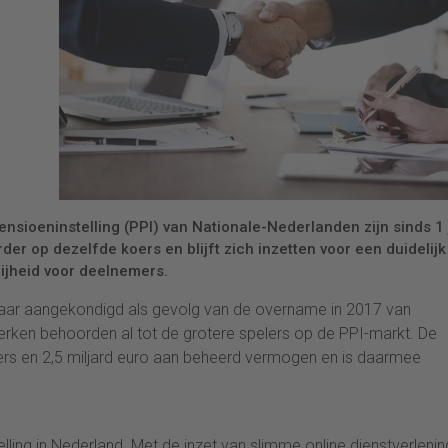
sioeninstelling (PPI) van Nationale-Nederlanden zijn sinds 1 j
der op dezelfde koers en blijft zich inzetten voor een duidelijk
ijheid voor deelnemers.
jaar aangekondigd als gevolg van de overname in 2017 van
rken behoorden al tot de grotere spelers op de PPI-markt. De
rs en 2,5 miljard euro aan beheerd vermogen en is daarmee
ing in Nederland. Met de inzet van slimme online dienstverlening