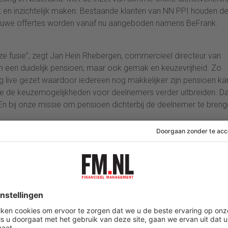
k en inzichtelijk maken. Bestaande klanten van NN PPI houden d
 Nieuwe offertes worden vanaf nu aangeboden namens BeFrank.
ze fusie”, zegt Jan Hein Rhebergen, commercieel directeur van
n een duidelijk pensioen, maar ook gemak en keuzevrijheid. Zo
 live gezet waardoor iedereen nog makkelijker zijn pensioen ka
e de keuzemogelijkheden voor deelnemers verder uitbreiden. Da
. En bij onze missie om pensioen dichterbij de deelnemer te breng