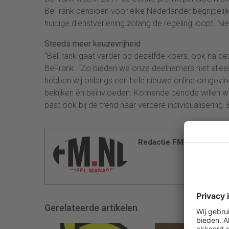
BeFrank pensioen voor elke Nederlander begrijpelij
huidige dienstverlening zolang de regeling loopt.
Steeds meer keuzevrijheid
“BeFrank gaat verder op dezelfde koers, ook na de
BeFrank. “Zo bieden we onze deelnemers niet allee
hebben wij onlangs een hele nieuwe online omgeving
bekijken én beïnvloeden. Komende periode willen w
past ook bij de trend naar verdere individualisering
Redactie FM
Gerelateerde artikelen