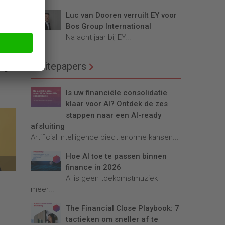
Luc van Dooren verruilt EY voor
Bos Group International
Na acht jaar bij EY...
Whitepapers
ijs:
Is uw financiële consolidatie
klaar voor AI? Ontdek de zes
stappen naar een AI-ready
afsluiting
Artificial Intelligence biedt enorme kansen...
Hoe AI toe te passen binnen
finance in 2026
AI is geen toekomstmuziek
meer...
The Financial Close Playbook: 7
tactieken om sneller af te