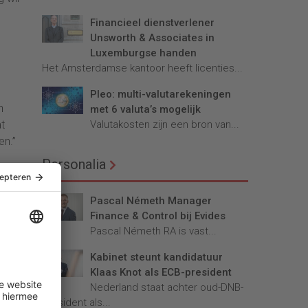
e
Financieel dienstverlener
Unsworth & Associates in
Luxemburgse handen
Het Amsterdamse kantoor heeft licenties...
Pleo: multi-valutarekeningen
n
met 6 valuta’s mogelijk
Valutakosten zijn een bron van...
t
en.”
Personalia
Pascal Németh Manager
Finance & Control bij Evides
Pascal Németh RA is vast...
Kabinet steunt kandidatuur
Klaas Knot als ECB-president
Nederland staat achter oud-DNB-
president als...