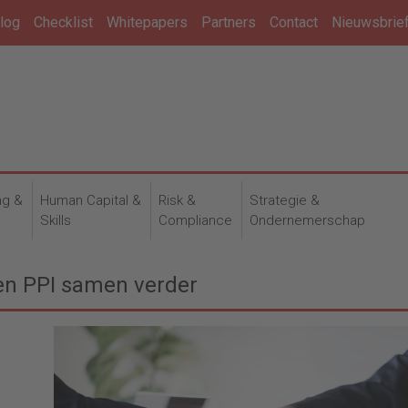
log
Checklist
Whitepapers
Partners
Contact
Nieuwsbrie
ng &
Human Capital &
Risk &
Strategie &
n
Skills
Compliance
Ondernemerschap
en PPI samen verder