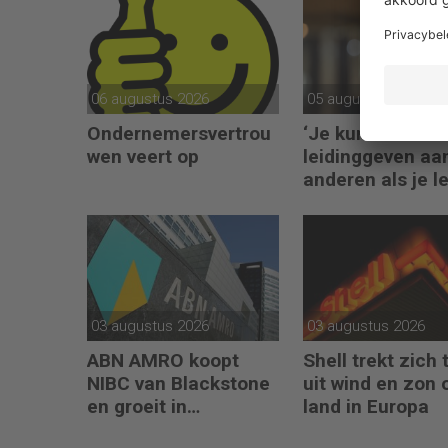
06 augustus 2026
05 augustus 2026
Ondernemersvertrou
‘Je kunt alleen
wen veert op
leidinggeven aa
anderen als je l
kunt geven aan
jezelf’
03 augustus 2026
03 augustus 2026
ABN AMRO koopt
Shell trekt zich 
NIBC van Blackstone
uit wind en zon 
en groeit in
land in Europa
hypotheken