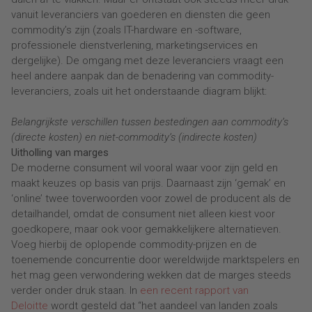
vanuit leveranciers van goederen en diensten die geen
commodity’s zijn (zoals IT-hardware en -software,
professionele dienstverlening, marketingservices en
dergelijke). De omgang met deze leveranciers vraagt een
heel andere aanpak dan de benadering van commodity-
leveranciers, zoals uit het onderstaande diagram blijkt:
Belangrijkste verschillen tussen bestedingen aan commodity’s
(directe kosten) en niet-commodity’s (indirecte kosten)
Uitholling van marges
De moderne consument wil vooral waar voor zijn geld en
maakt keuzes op basis van prijs. Daarnaast zijn ‘gemak’ en
‘online’ twee toverwoorden voor zowel de producent als de
detailhandel, omdat de consument niet alleen kiest voor
goedkopere, maar ook voor gemakkelijkere alternatieven.
Voeg hierbij de oplopende commodity-prijzen en de
toenemende concurrentie door wereldwijde marktspelers en
het mag geen verwondering wekken dat de marges steeds
verder onder druk staan. In
een recent rapport van
Deloitte
wordt gesteld dat “het aandeel van landen zoals