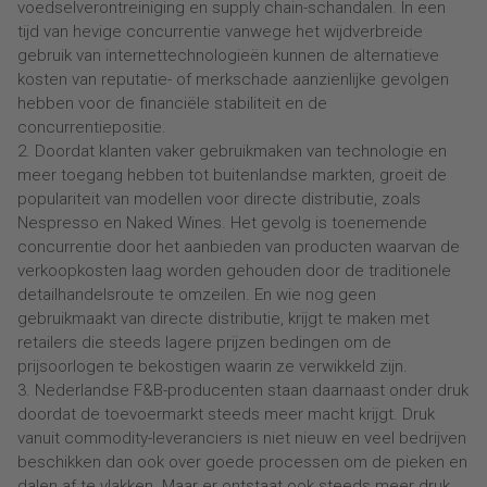
voedselverontreiniging en supply chain-schandalen. In een
tijd van hevige concurrentie vanwege het wijdverbreide
gebruik van internettechnologieën kunnen de alternatieve
kosten van reputatie- of merkschade aanzienlijke gevolgen
hebben voor de financiële stabiliteit en de
concurrentiepositie.
2. Doordat klanten vaker gebruikmaken van technologie en
meer toegang hebben tot buitenlandse markten, groeit de
populariteit van modellen voor directe distributie, zoals
Nespresso en Naked Wines. Het gevolg is toenemende
concurrentie door het aanbieden van producten waarvan de
verkoopkosten laag worden gehouden door de traditionele
detailhandelsroute te omzeilen. En wie nog geen
gebruikmaakt van directe distributie, krijgt te maken met
retailers die steeds lagere prijzen bedingen om de
prijsoorlogen te bekostigen waarin ze verwikkeld zijn.
3. Nederlandse F&B-producenten staan daarnaast onder druk
doordat de toevoermarkt steeds meer macht krijgt. Druk
vanuit commodity-leveranciers is niet nieuw en veel bedrijven
beschikken dan ook over goede processen om de pieken en
dalen af te vlakken. Maar er ontstaat ook steeds meer druk