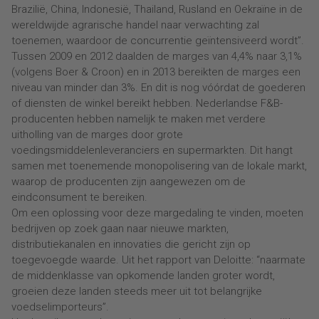
Brazilië, China, Indonesië, Thailand, Rusland en Oekraïne in de
wereldwijde agrarische handel naar verwachting zal
toenemen, waardoor de concurrentie geïntensiveerd wordt”.
Tussen 2009 en 2012 daalden de marges van 4,4% naar 3,1%
(volgens Boer & Croon) en in 2013 bereikten de marges een
niveau van minder dan 3%. En dit is nog vóórdat de goederen
of diensten de winkel bereikt hebben. Nederlandse F&B-
producenten hebben namelijk te maken met verdere
uitholling van de marges door grote
voedingsmiddelenleveranciers en supermarkten. Dit hangt
samen met toenemende monopolisering van de lokale markt,
waarop de producenten zijn aangewezen om de
eindconsument te bereiken.
Om een oplossing voor deze margedaling te vinden, moeten
bedrijven op zoek gaan naar nieuwe markten,
distributiekanalen en innovaties die gericht zijn op
toegevoegde waarde. Uit het rapport van Deloitte: “naarmate
de middenklasse van opkomende landen groter wordt,
groeien deze landen steeds meer uit tot belangrijke
voedselimporteurs”.