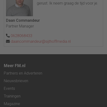
gerust. Ik neem graag de tijd voor je.
Daan Commandeur
Partner Manager
0628068433
daancommandeur@sijthoffmedia.nl
Meer FM.nl
Partners en Adverteren
Nieuwsbrieven
Events
Trainingen
Magazine