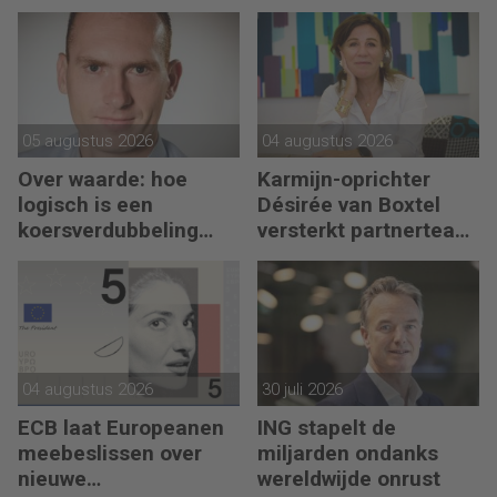
én operational
excellence’
05 augustus 2026
04 augustus 2026
Over waarde: hoe
Karmijn-oprichter
logisch is een
Désirée van Boxtel
koersverdubbeling
versterkt partnerteam
eigenlijk?
CFO Capabel
04 augustus 2026
30 juli 2026
ECB laat Europeanen
ING stapelt de
meebeslissen over
miljarden ondanks
nieuwe
wereldwijde onrust