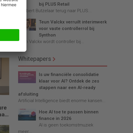
bij PLUS Retail
Robbert Butzelaar terug naar PLUS...
Teun Valckx verruilt interimwerk
voor vaste controllerrol bij
Synthon
Teun Valckx wordt controller bij...
Whitepapers
Is uw financiële consolidatie
klaar voor AI? Ontdek de zes
stappen naar een AI-ready
afsluiting
Artificial Intelligence biedt enorme kansen...
ure
Hoe AI toe te passen binnen
aar
finance in 2026
el
AI is geen toekomstmuziek
meer...