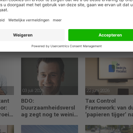
03 juli 2026
22 juni 2026
ant
BDO:
Tax Control
or:
Duurzaamheidsversl
Framework: van d
roei
ag zegt nog te weinig
‘papieren tijger’ n
ctie
over waarde en
digitaal stuurmidd
risico’s