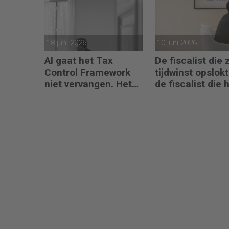
18 juni 2026
10 juni 2026
AI gaat het Tax
De fiscalist die z
Control Framework
tijdwinst opslok
niet vervangen. Het
de fiscalist die
maakt de fiscalist die
doorgeeft
kan doorvragen
alleen maar
belangrijker