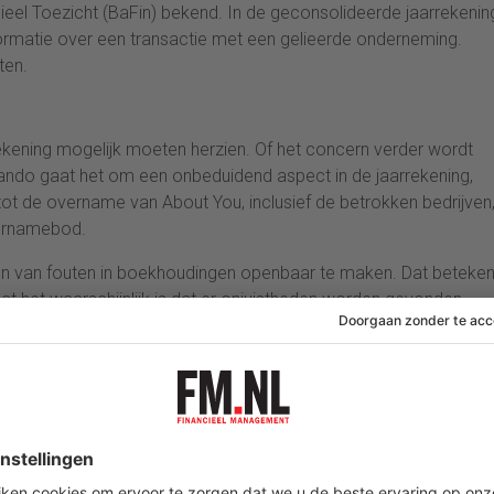
ieel Toezicht (BaFin) bekend. In de geconsolideerde jaarrekenin
formatie over een transactie met een gelieerde onderneming.
ten.
aarrekening mogelijk moeten herzien. Of het concern verder wordt
lando gaat het om een onbeduidend aspect in de jaarrekening,
tot de overname van About You, inclusief de betrokken bedrijven,
vernamebod.
gen van fouten in boekhoudingen openbaar te maken. Dat beteken
 dat het waarschijnlijk is dat er onjuistheden worden gevonden.
er
door een meerderheid van de aandelen te verwerven en zijn