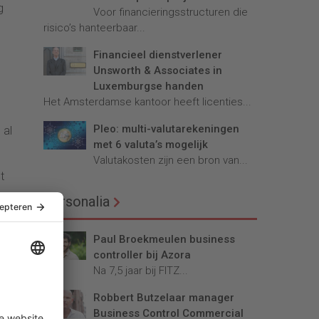
g
Voor financieringsstructuren die
risico’s hanteerbaar...
Financieel dienstverlener
Unsworth & Associates in
Luxemburgse handen
Het Amsterdamse kantoor heeft licenties...
Pleo: multi-valutarekeningen
 al
met 6 valuta’s mogelijk
Valutakosten zijn een bron van...
t
Personalia
Paul Broekmeulen business
controller bij Azora
Na 7,5 jaar bij FITZ...
Robbert Butzelaar manager
Business Control Commercial