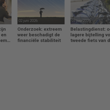
02 juni 2026
01 juni 2026
ijn
Onderzoek: extreem
Belastingdienst: 
t en
weer beschadigt de
lagere bijtelling v
 hem
financiële stabiliteit
tweede fiets van 
zaak