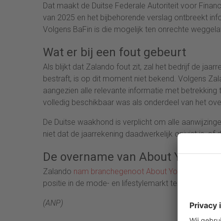
Dat maakt de Duitse Federale Autoriteit voor Financ
van 2025 en het bijbehorende verslag ontbreekt in
Volgens BaFin is die mogelijk ten onrechte weggela
Wat er bij een fout gebeurt
Als blijkt dat Zalando fout zit, zal het bedrijf de j
bestraft, is op dit moment niet bekend. Volgens Za
aangezien alle relevante informatie met betrekking 
volledig beschikbaar was als onderdeel van het o
De Duitse waakhond is verplicht om alle aanwijzin
niet dat de jaarrekening daadwerkelijk onjuist is, of
De overname van About You
Zalando
nam branchegenoot About You in 2025 ov
positie in de mode- en lifestylemarkt te verstevigen.
(ANP)