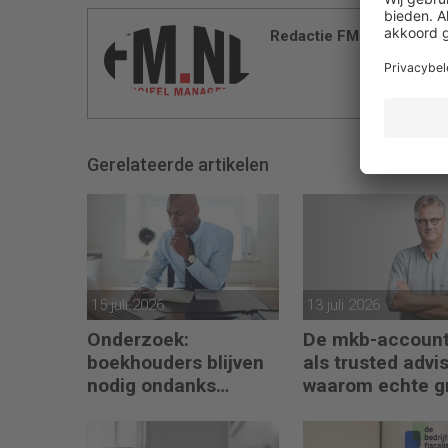
Redactie FM
Gerelateerde artikelen
15 juli 2026
13 juli 2026
Onderzoek:
De mkb-account
boekhouders blijven
als trusted advis
nodig ondanks
waarom echte g
boekhoudsoftware
begint met refle