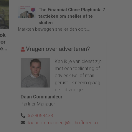
The Financial Close Playbook: 7
tactieken om sneller af te
sluiten
Markten bewegen sneller dan ooit....
ook
oor
de
Vragen over adverteren?
Kan ik je van dienst zijn
met een toelichting of
advies? Bel of mail
gerust. Ik neem graag
de tijd voor je.
Daan Commandeur
Partner Manager
0628068433
daancommandeur@sijthoffmedia.nl