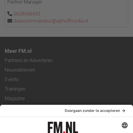
Partner Manager
0628068433
daancommandeur@sijthoffmedia.nl
Meer FM.nl
Partners en Adverteren
Nieuwsbrieven
Events
Trainingen
Magazine
Vacatures
Service & Contact
Contact