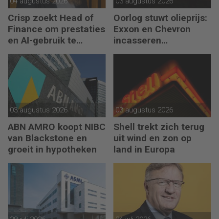
04 augustus 2026
03 augustus 2026
Crisp zoekt Head of
Oorlog stuwt olieprijs:
Finance om prestaties
Exxon en Chevron
en AI-gebruik te
incasseren
versnellen
miljardenwinsten
03 augustus 2026
03 augustus 2026
ABN AMRO koopt NIBC
Shell trekt zich terug
van Blackstone en
uit wind en zon op
groeit in hypotheken
land in Europa