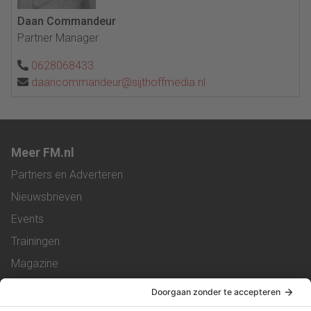
Daan Commandeur
Partner Manager
0628068433
daancommandeur@sijthoffmedia.nl
Meer FM.nl
Partners en Adverteren
Nieuwsbrieven
Events
Trainingen
Magazine
Vacatures
Service & Contact