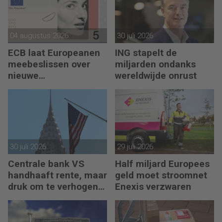
04 augustus 2026
30 juli 2026
ECB laat Europeanen
ING stapelt de
meebeslissen over
miljarden ondanks
nieuwe
wereldwijde onrust
eurobankbiljetten
30 juli 2026
29 juli 2026
Centrale bank VS
Half miljard Europees
handhaaft rente, maar
geld moet stroomnet
druk om te verhogen
Enexis verzwaren
neemt toe