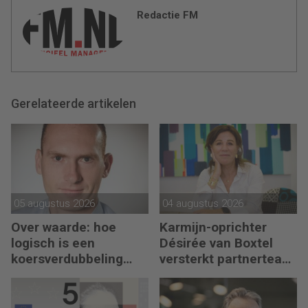
Redactie FM
Gerelateerde artikelen
05 augustus 2026
04 augustus 2026
Over waarde: hoe
Karmijn-oprichter
logisch is een
Désirée van Boxtel
koersverdubbeling
versterkt partnerteam
eigenlijk?
CFO Capabel