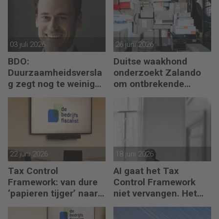
03 juli 2026
26 juni 2026
BDO:
Duitse waakhond
Duurzaamheidsversla
onderzoekt Zalando
g zegt nog te weinig
om ontbrekende
over waarde en risico’s
transactie in
jaarrekening
22 juni 2026
18 juni 2026
Tax Control
AI gaat het Tax
Framework: van dure
Control Framework
‘papieren tijger’ naar
niet vervangen. Het
digitaal stuurmiddel
maakt de fiscalist die
kan doorvragen alleen