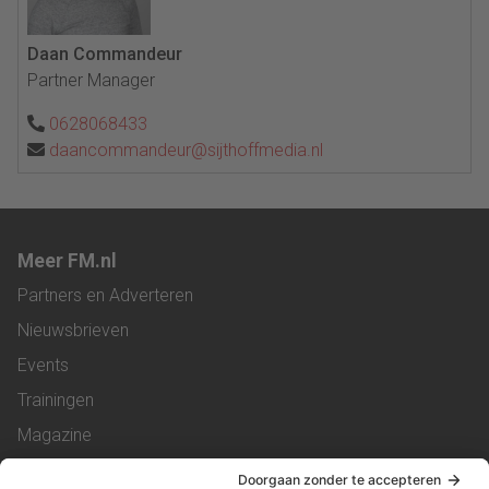
Daan Commandeur
Partner Manager
0628068433
daancommandeur@sijthoffmedia.nl
Meer FM.nl
Partners en Adverteren
Nieuwsbrieven
Events
Trainingen
Magazine
Vacatures