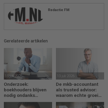
Redactie FM
Gerelateerde artikelen
15 juli 2026
13 juli 2026
Onderzoek:
De mkb-accountant
boekhouders blijven
als trusted advisor:
nodig ondanks
waarom echte groei
boekhoudsoftware
begint met reflectie