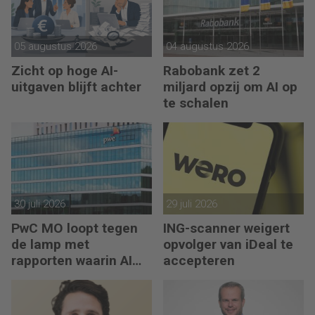
05 augustus 2026
04 augustus 2026
Zicht op hoge AI-
Rabobank zet 2
uitgaven blijft achter
miljard opzij om AI op
te schalen
30 juli 2026
29 juli 2026
PwC MO loopt tegen
ING-scanner weigert
de lamp met
opvolger van iDeal te
rapporten waarin AI
accepteren
erop los liegt