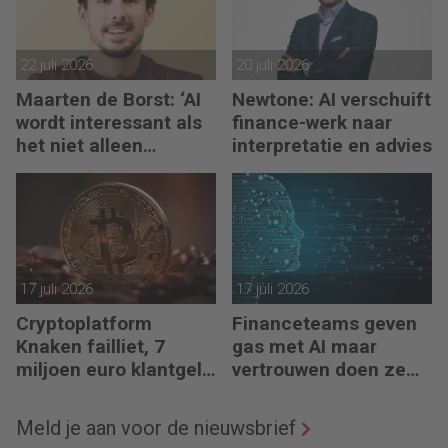
22 juli 2026
20 juli 2026
Maarten de Borst: ‘AI
Newtone: AI verschuift
wordt interessant als
finance-werk naar
het niet alleen
interpretatie en advies
meedenkt, maar ook
bouwt’
17 juli 2026
17 juli 2026
Cryptoplatform
Financeteams geven
Knaken failliet, 7
gas met AI maar
miljoen euro klantgeld
vertrouwen doen ze
ontbreekt
het niet
Meld je aan voor de nieuwsbrief