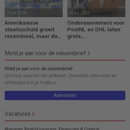
29 juli 2026
24 juli 2026
Amerikaanse
Onderaannemers voor
staatsschuld groeit
PostNL en DHL laten
razendsnel, maar dat
grote
is niet erg
belastingschulden
achter
Meld je aan voor de nieuwsbrief
Meld je aan voor de nieuwsbrief
Ontvang waardevolle artikelen, checklists, interviews en
whitepapers in je mailbox.
Aanmelden
Vacatures
Manager Bedrijfsvoering, Financiën & Control