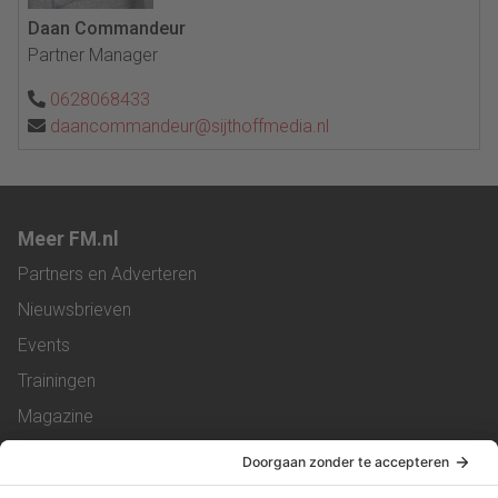
Daan Commandeur
Partner Manager
0628068433
daancommandeur@sijthoffmedia.nl
Meer FM.nl
Partners en Adverteren
Nieuwsbrieven
Events
Trainingen
Magazine
Vacatures
Service & Contact