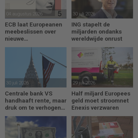
04 augustus 2026
30 juli 2026
ECB laat Europeanen
ING stapelt de
meebeslissen over
miljarden ondanks
nieuwe
wereldwijde onrust
eurobankbiljetten
30 juli 2026
29 juli 2026
Centrale bank VS
Half miljard Europees
handhaaft rente, maar
geld moet stroomnet
druk om te verhogen
Enexis verzwaren
neemt toe