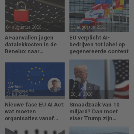
04 augustus 2026
03 augustus 2026
AI-aanvallen jagen
EU verplicht AI-
datalekkosten in de
bedrijven tot label op
Benelux naar
gegenereerde content
recordhoogte
31 juli 2026
28 juli 2026
Nieuwe fase EU AI Act:
Smaadzaak van 10
wat moeten
miljard? Dan moet
organisaties vanaf
eiser Trump zijn
augustus 2026
boeken laten zien
regelen?