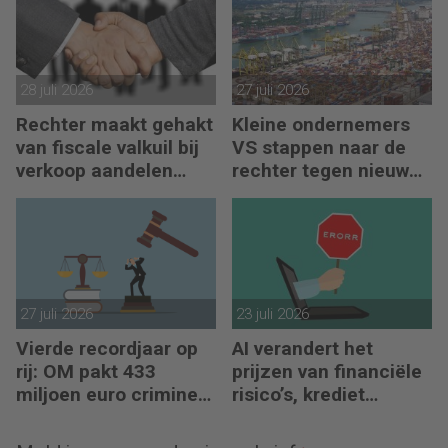
28 juli 2026
27 juli 2026
Rechter maakt gehakt
Kleine ondernemers
van fiscale valkuil bij
VS stappen naar de
verkoop aandelen
rechter tegen nieuwe
door oprichters
importheffingen
27 juli 2026
23 juli 2026
Vierde recordjaar op
AI verandert het
rij: OM pakt 433
prijzen van financiële
miljoen euro crimineel
risico’s, krediet
geld af
verstrekken en
reacties op crises