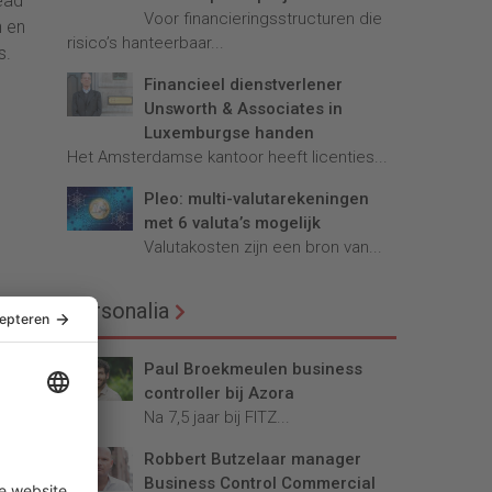
ead
Voor financieringsstructuren die
n en
risico’s hanteerbaar...
s.
Financieel dienstverlener
Unsworth & Associates in
Luxemburgse handen
Het Amsterdamse kantoor heeft licenties...
Pleo: multi-valutarekeningen
met 6 valuta’s mogelijk
Valutakosten zijn een bron van...
Personalia
Paul Broekmeulen business
controller bij Azora
Na 7,5 jaar bij FITZ...
Robbert Butzelaar manager
Business Control Commercial