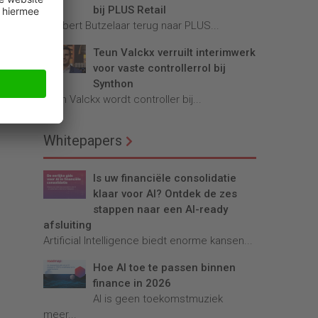
bij PLUS Retail
Robbert Butzelaar terug naar PLUS...
Teun Valckx verruilt interimwerk
voor vaste controllerrol bij
Synthon
Teun Valckx wordt controller bij...
Whitepapers
Is uw financiële consolidatie
klaar voor AI? Ontdek de zes
stappen naar een AI-ready
afsluiting
Artificial Intelligence biedt enorme kansen...
Hoe AI toe te passen binnen
finance in 2026
AI is geen toekomstmuziek
meer...