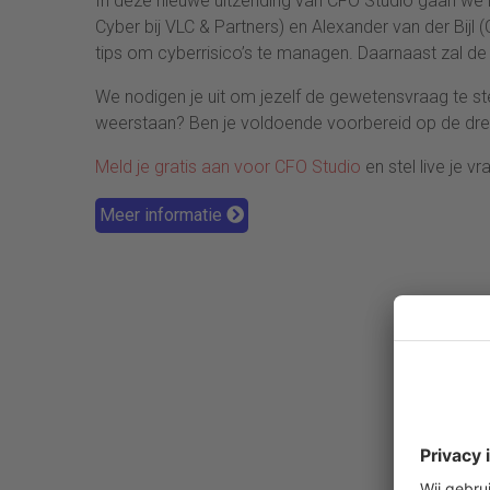
In deze nieuwe uitzending van CFO Studio gaan we i
Cyber bij VLC & Partners) en Alexander van der Bijl (
tips om cyberrisico’s te managen. Daarnaast zal de C
We nodigen je uit om jezelf de gewetensvraag te stel
weerstaan? Ben je voldoende voorbereid op de dre
Meld je gratis aan voor CFO Studio
en stel live je 
Meer informatie