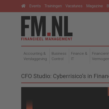
Events
Trainingen
Vacatures
Magazine
B
Accounting &
Business
Finance &
Financieri
Verslaggeving
Control
IT
Vermoge
CFO Studio: Cyberrisico’s in Finan