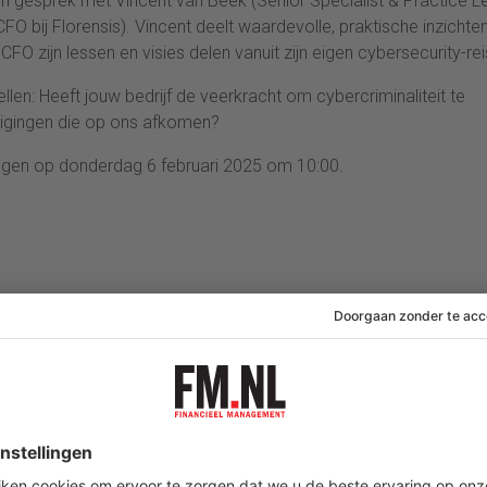
n gesprek met Vincent van Beek (Senior Specialist & Practice L
CFO bij Florensis). Vincent deelt waardevolle, praktische inzichte
FO zijn lessen en visies delen vanuit zijn eigen cybersecurity-rei
len: Heeft jouw bedrijf de veerkracht om cybercriminaliteit te
igingen die op ons afkomen?
vragen op donderdag 6 februari 2025 om 10:00.