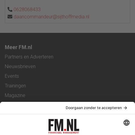
0628068433
daancommandeur@sijthoffmedia.nl
Meer FM.nl
Partners en Adverteren
Nieuwsbrieven
Events
Trainingen
Magazine
Vacatures
Service & Contact
Contact
Over ons