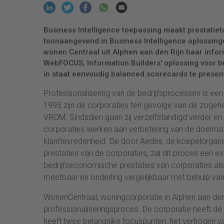
Business Intelligence toepassing maakt prestatiet
toonaangevend in Business Intelligence oplossinge
wonen Centraal uit Alphen aan den Rijn haar info
WebFOCUS, Information Builders' oplossing voor b
in staat eenvoudig balanced scorecards te presen
Professionalisering van de bedrijfsprocessen is ee
1995 zijn de corporaties ten gevolge van de zogehe
VROM. Sindsdien gaan zij verzelfstandigd verder e
corporaties werken aan verbetering van de doelmati
klanttevredenheid. De door Aedes, de koepelorganis
prestaties van de corporaties, zal dit proces een 
bedrijfseconomische prestaties van corporaties al
meetbaar en onderling vergelijkbaar met behulp v
WonenCentraal, woningcorporatie in Alphen aan den 
professionaliseringsproces. De corporatie heeft d
heeft twee belangrijke focuspunten: het verhogen v