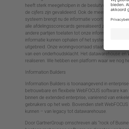
heeft sterk meegeholpen in de besluitvorming.” Het
de cijfers zijn gevalideerd. Ook de meest gebruikte 
systeem brengt nu de informatie voort voor de be
alle afdelingsscorecards gerealiseerd zijn. Staat 
andere partijen toelaten tot onze informatievoorzi
informatie kunnen ophalen of het systeem voeden. 
uitgebreid. Onze woningvoorraad staat al op het In
van een onderhoudsklacht. Het datawarehouse en W
realiseren. We hebben een platform waar we nog h
Information Builders
Information Builders is toonaangevend in enterprise
betrouwbare en flexibele WebFOCUS software kan v
binnen de extended enterprise, variërend van enkel
gebruikers op het web. Bovendien stelt WebFOCUS org
kunnen – van legacy tot datawarehouse.
Door GartnerGroup omschreven als “rock of Business 