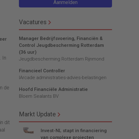
Aanmelden
Vacatures
Manager Bedrijfsvoering, Financiën &
eer
Control Jeugdbescherming Rotterdam
(36 uur)
 In
Jeugdbescherming Rotterdam Rijnmond
Financieel Controller
lArcade administraties-advies-belastingen
an de
Hoofd Financiële Administratie
Bloem Sealants BV
Markt Update
n dit
aal
Invest-NL stapt in financiering
van complexe projecten