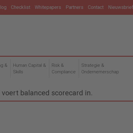
log
Checklist
Whitepapers
Partners
Contact
Nieuwsbrie
ng &
Human Capital &
Risk &
Strategie &
n
Skills
Compliance
Ondernemerschap
voert balanced scorecard in.