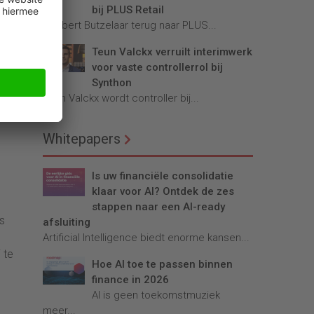
bij PLUS Retail
ld en
Robbert Butzelaar terug naar PLUS...
et
ook
Teun Valckx verruilt interimwerk
ook
voor vaste controllerrol bij
Synthon
Teun Valckx wordt controller bij...
atus
Whitepapers
Is uw financiële consolidatie
klaar voor AI? Ontdek de zes
stappen naar een AI-ready
s
afsluiting
Artificial Intelligence biedt enorme kansen...
 te
Hoe AI toe te passen binnen
finance in 2026
AI is geen toekomstmuziek
meer...