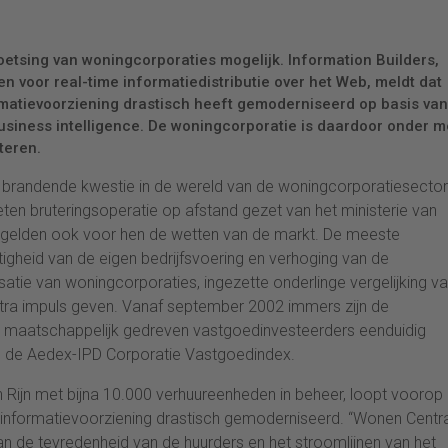
oetsing van woningcorporaties mogelijk. Information Builders,
n voor real-time informatiedistributie over het Web, meldt dat
rmatievoorziening drastisch heeft gemoderniseerd op basis van
usiness intelligence. De woningcorporatie is daardoor onder m
teren.
n brandende kwestie in de wereld van de woningcorporatiesector.
ten bruteringsoperatie op afstand gezet van het ministerie van
n gelden ook voor hen de wetten van de markt. De meeste
gheid van de eigen bedrijfsvoering en verhoging van de
atie van woningcorporaties, ingezette onderlinge vergelijking v
extra impuls geven. Vanaf september 2002 immers zijn de
s maatschappelijk gedreven vastgoedinvesteerders eenduidig
an de Aedex-IPD Corporatie Vastgoedindex.
Rijn met bijna 10.000 verhuureenheden in beheer, loopt voorop i
e informatievoorziening drastisch gemoderniseerd. “Wonen Centr
an de tevredenheid van de huurders en het stroomlijnen van het