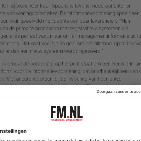
ICT bij wonenCentraal. Spaans is tevens mede-oprichter en
ers van woningcorporaties. De informatievoorziening speelt een
 een klein speelveld met slechts een paar leveranciers. “Hun
g van de primaire processen met registratieve systemen die
en alles perfect vast, maar om er managementinformatie uit t
sels nodig. Het kost veel tijd en geld om dat allemaal op te bouw
mdat er dan een nieuw systeem wordt ingevoerd.”
 ook omdat de corporatie op het punt staat om een nieuw primair
form voor de informatievoorziening, dat onafhankelijkheid van 
. Met andere woorden, bij de invoering van het nieuwe
oorziening opnieuw opgebouwd worden. Daarnaast was er grote
rgelijken en trendanalyses doen. Je wilt antwoord hebben op een
i van de afgelopen jaren’. De primaire systemen zijn doorgaans
e een datawarehouse voor nodig. Daarmee maak je elke dag een f
ementrapportages en analyses.” Al snel kwam Spaans terecht bij
egonnen met het opbouwen van het Focus datawarehouse. “Het
 onze processen en procedures zijn vastgelegd, moet uitmonden i
jf. Het feit dat je daar het datawarehouse prima voor kunt gebru