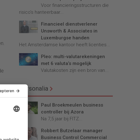
Voor financieringsstructuren die
risico’s hanteerbaar...
Financieel dienstverlener
Unsworth & Associates in
e
Luxemburgse handen
en.
Het Amsterdamse kantoor heeft licenties...
Pleo: multi-valutarekeningen
met 6 valuta’s mogelijk
Valutakosten zijn een bron van...
de
Personalia
Paul Broekmeulen business
oto
controller bij Azora
Na 7,5 jaar bij FITZ...
n de
Robbert Butzelaar manager
Business Control Commercial
iken