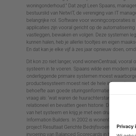
woningonderhoud.” Dat zegt Leen Spaans, manager 
bestuurslid van NetwIT, de vereniging van IT manag
belangrijke rol. Software voor woningcorporaties is
applicaties zijn vooral gericht op de automatiserin
vastleggen, bewaken en volgen. Deze systemen legg
kunnen halen, heb je allerlei tooltjes en eigen maak
En dat kan je elke vijf à zes jaar opnieuw doen, o
Dit kon zo niet langer, vond wonenCentraal, vooral
systeem in te voeren. Spaans wilde een modern plat
onderliggende primaire systemen moest waarborgen
productiesysteem moest niet de hele informatiev
behoefte aan goede sturingsinformatie. “Je wilt ve
vraag als: ‘wat waren de huurachterstanden op 1 jul
relationeel en bevatten geen historie. Daar heb j
van het systeem en krijg je met een druk je manag
Information Builders. In 2002 is wonenCentraal b
project Resultaat Gerichte Bedrijfsvoering, waarin
invoering van Balanced Scorecards in het hele bedri