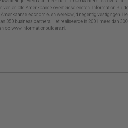
kwaliteit geleverd aan meer dan 11.000 klantensites overal ter
jven en alle Amerikaanse overheidsdiensten. Information Build
e Amerikaanse economie, en wereldwijd negentig vestigingen. He
 dan 350 business partners. Het realiseerde in 2001 meer dan 300
den op www.informationbuilders.nl.