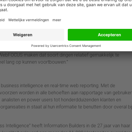
 datawarehouse is gevuld, er is een aantal rapportages ontwikke
detaillijsten voor de eindgebruikers zijn beschikbaar gekomen. H
drijfsbrede balanced scorecard. In de komende weken moeten 
er nog meer op het programma? “Op afzienbare termijn willen we 
ening, bijvoorbeeld de gemeente en aannemers, zodat ze zelf hun
Ook de informatieverstrekking aan de huurders zal worden
ternet. We denken verder aan informatie over bijvoorbeeld de st
ebFOCUS maken dat soort dingen relatief gemakkelijk te
eel lang op kunnen voortbouwen.”
 business intelligence en real-time web reporting. Met de
oorzien worden in alle behoeften aan rapportage van gebruiker
e analisten en power users tot honderdduizenden klanten en
anisaties in staat al hun informatie te benutten door overal bij
Intelligence” heeft Information Builders in de 27 jaar van haar