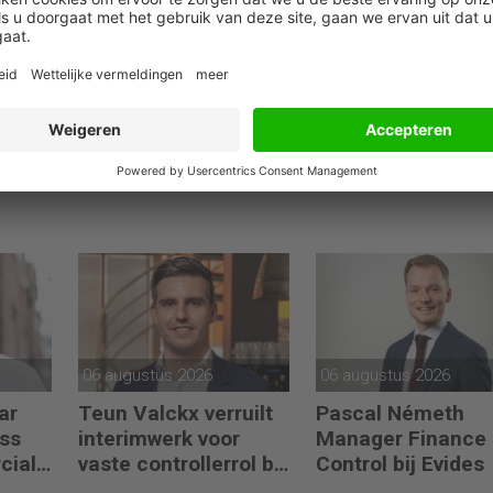
06 augustus 2026
06 augustus 2026
ar
Teun Valckx verruilt
Pascal Németh
ss
interimwerk voor
Manager Finance
cial
vaste controllerrol bij
Control bij Evides
Synthon