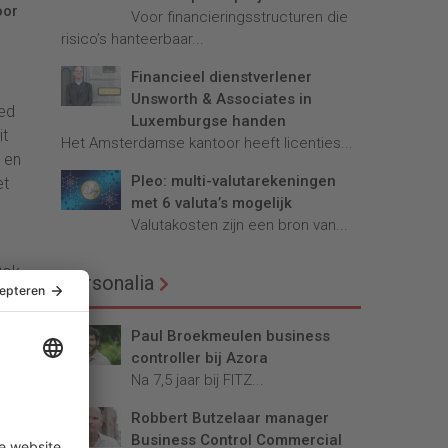
oor
Voor financieringsstructuren die
risico’s hanteerbaar...
Financieel dienstverlener
Unsworth & Associates in
oed
Luxemburgse handen
it
Het Amsterdamse kantoor heeft licenties...
 en
Pleo: multi-valutarekeningen
et
met 6 valuta’s mogelijk
Valutakosten zijn een bron van...
Ook
Personalia
Paul Broekmeulen business
controller bij Azora
ng
Na 7,5 jaar bij FITZ...
Robbert Butzelaar manager
Business Control Commercial