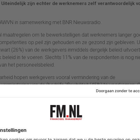
iteindelijk zijn echter de werknemers zelf verantwoordelijk v
ing AWVN in samenwerking met BNR Nieuwsradio.
al maatregelen om te bewerkstelligen dat werknemers langer g
ompetenties op peil zijn gehouden en ze gezond zijn gebleven. U
rt (26%) van de werkgevers inmiddels dergelijk beleid uitvoert
k beleid in te voeren. Slechts 11% van de respondenten is nog ni
an het personeelsbeleid.
arheid hopen werkgevers vooral vermindering van de
vermindering van de (bedrijfs-)flexibiliteit (45%) te voorkomen. 
 verwacht probleem (40%).
om ontwikkeling van duurzame inzetbaarheid geeft 88% van de
jkheidsgevoel van medewerkers hen zorgen baart. De medewerki
t de stelling ‘De werknemer is zelf verantwoordelijk voor zijn