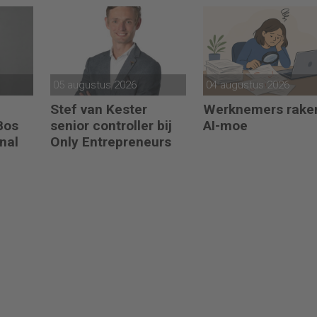
05 augustus 2026
04 augustus 2026
Stef van Kester
Werknemers rake
 Bos
senior controller bij
AI-moe
nal
Only Entrepreneurs