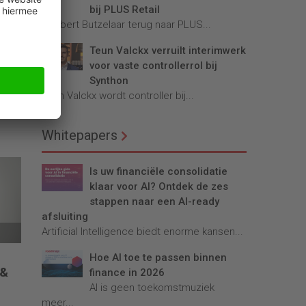
bij PLUS Retail
Robbert Butzelaar terug naar PLUS...
Teun Valckx verruilt interimwerk
voor vaste controllerrol bij
Synthon
Teun Valckx wordt controller bij...
Whitepapers
Is uw financiële consolidatie
klaar voor AI? Ontdek de zes
stappen naar een AI-ready
afsluiting
Artificial Intelligence biedt enorme kansen...
Hoe AI toe te passen binnen
 &
finance in 2026
AI is geen toekomstmuziek
meer...