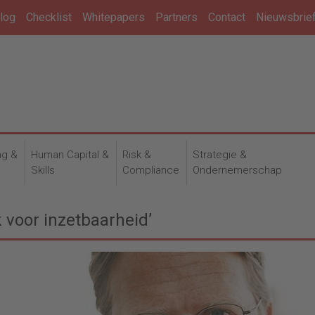
log
Checklist
Whitepapers
Partners
Contact
Nieuwsbrie
ng &
Human Capital &
Risk &
Strategie &
n
Skills
Compliance
Ondernemerschap
 voor inzetbaarheid’