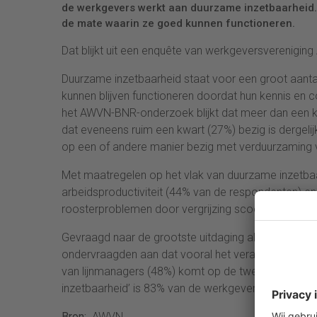
de werkgevers werkt aan duurzame inzetbaarheid. U
de mate waarin ze goed kunnen functioneren.
Dat blijkt uit een enquête van werkgeversverenig
Duurzame inzetbaarheid staat voor een groot aant
kunnen blijven functioneren doordat hun kennis en c
het AWVN-BNR-onderzoek blijkt dat meer dan een kwa
dat eveneens ruim een kwart (27%) bezig is dergelij
op een of andere manier bezig met verduurzaming v
Met maatregelen op het vlak van duurzame inzetba
arbeidsproductiviteit (44% van de respondenten) en 
roosterproblemen door vergrijzing scoort hoog als
Gevraagd naar de grootste uitdaging als het gaat 
ondervraagden aan dat vooral het verantwoordeli
van lijnmanagers (48%) komt op de tweede plaats. Me
inzetbaarheid’ is 83% van de werkgevers het eens.
Bron:
AWVN