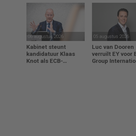
06 augustus 2026
05 augustus 2026
Kabinet steunt
Luc van Dooren
kandidatuur Klaas
verruilt EY voor
Knot als ECB-
Group Internatio
president