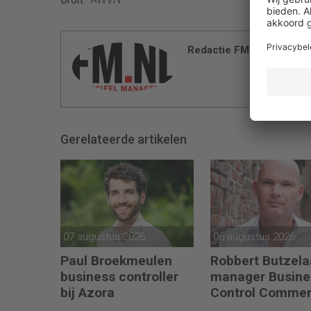
Redactie FM
Gerelateerde artikelen
07 augustus 2026
06 augustus 2026
Paul Broekmeulen
Robbert Butzela
business controller
manager Busine
bij Azora
Control Commer
bij PLUS Retail